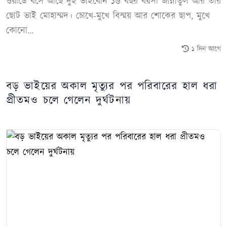
ওয়ার্ডে বসে আছে দুই ভাইবোন ১৬ বছর বয়সী জান্নাতুল আর তার
ছোট ভাই মোহাম্মদ। চোখে-মুখে বিস্ময় আর শোকের ছাপ, মুখে
কোনো...
১ দিন আগে
বড় ভাইয়ের অকাল মৃত্যুর পর পরিবারের হাল ধরা
প্রীতমও চলে গেলেন দুর্ঘটনায়