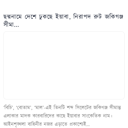
ছদ্মনামে দেশে ঢুকছে ইয়াবা, নিরাপদ রুট জকিগঞ্জ
সীমা...
‘বিচি’, ‘বোতাম’, ‘মাল’-এই তিনটি শব্দ সিলেটের জকিগঞ্জ সীমান্ত
এলাকার মাদক কারবারিদের কাছে ইয়াবার সাংকেতিক নাম।
আইনশৃঙ্খলা বাহিনীর নজর এড়াতে প্রকাশ্যেই...