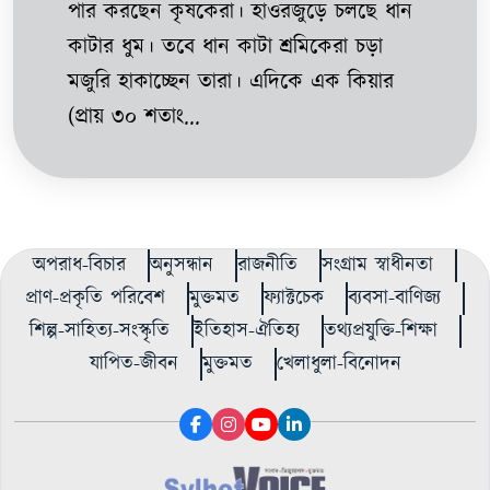
পার করছেন কৃষকেরা। হাওরজুড়ে চলছে ধান
কাটার ধুম। তবে ধান কাটা শ্রমিকেরা চড়া
মজুরি হাকাচ্ছেন তারা। এদিকে এক কিয়ার
(প্রায় ৩০ শতাং...
অপরাধ-বিচার
অনুসন্ধান
রাজনীতি
সংগ্রাম স্বাধীনতা
প্রাণ-প্রকৃতি পরিবেশ
মুক্তমত
ফ্যাক্টচেক
ব্যবসা-বাণিজ্য
শিল্প-সাহিত্য-সংস্কৃতি
ইতিহাস-ঐতিহ্য
তথ্যপ্রযুক্তি-শিক্ষা
যাপিত-জীবন
মুক্তমত
খেলাধুলা-বিনোদন