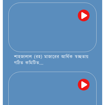
শাহজালাল (রহ) মাজারের আর্থিক স্বচ্ছতায়
গঠিত কমিটিত...