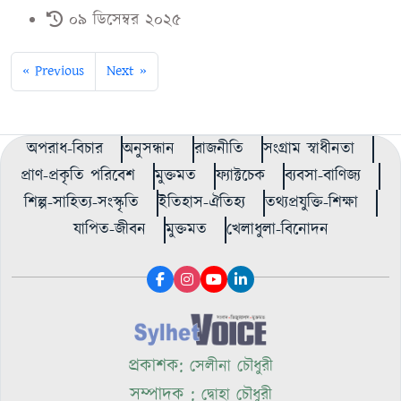
০৯ ডিসেম্বর ২০২৫
« Previous
Next »
অপরাধ-বিচার
অনুসন্ধান
রাজনীতি
সংগ্রাম স্বাধীনতা
প্রাণ-প্রকৃতি পরিবেশ
মুক্তমত
ফ্যাক্টচেক
ব্যবসা-বাণিজ্য
শিল্প-সাহিত্য-সংস্কৃতি
ইতিহাস-ঐতিহ্য
তথ্যপ্রযুক্তি-শিক্ষা
যাপিত-জীবন
মুক্তমত
খেলাধুলা-বিনোদন
প্রকাশক:
সেলীনা চৌধুরী
সম্পাদক :
দ্বোহা চৌধুরী