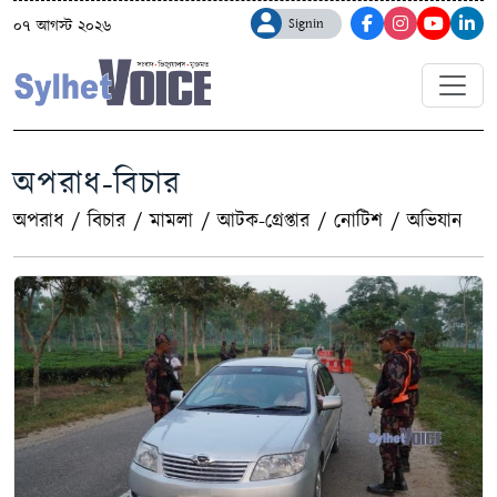
Signin
০৭ আগস্ট ২০২৬
অপরাধ-বিচার
অপরাধ
/
বিচার
/
মামলা
/
আটক-গ্রেপ্তার
/
নোটিশ
/
অভিযান