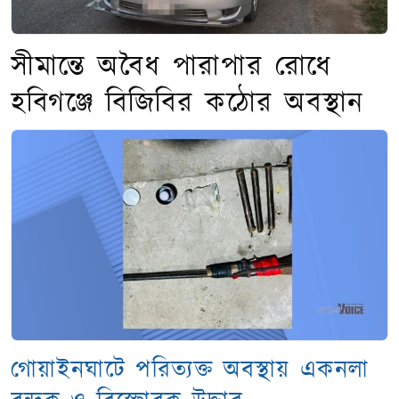
সীমান্তে অবৈধ পারাপার রোধে
হবিগঞ্জে বিজিবির কঠোর অবস্থান
গোয়াইনঘাটে পরিত্যক্ত অবস্থায় একনলা