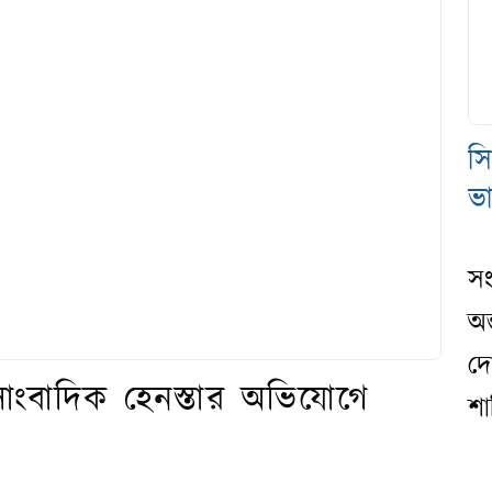
স
ভ
সং
অন
দো
সাংবাদিক হেনস্তার অভিযোগে
শা