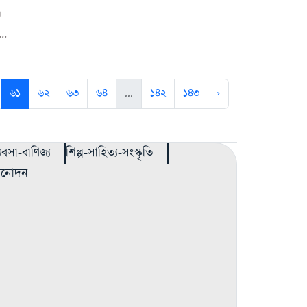
।
..
৬১
৬২
৬৩
৬৪
...
১৪২
১৪৩
›
্যবসা-বাণিজ্য
শিল্প-সাহিত্য-সংস্কৃতি
বিনোদন