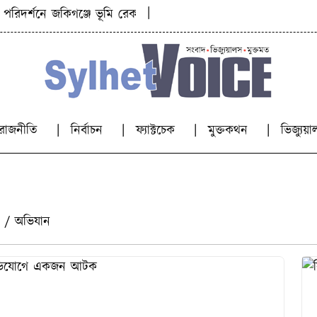
|
দর্শনে জকিগঞ্জে ভূমি রেকর্ড অধিদপ্তরের মহাপরিচালক
কিশোরী
রাজনীতি
নির্বাচন
ফ্যাক্টচেক
মুক্তকথন
ভিজ্যু
/
অভিযান