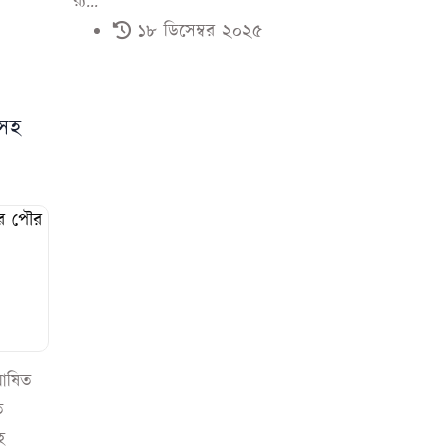
র‌্য...
১৮ ডিসেম্বর ২০২৫
িসহ
ঘোষিত
ি
হ