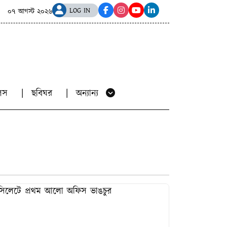
কে যৌন হয়রানির অভিযোগ, বানিয়াচংয়ে এনসিপি নেতাসহ দুইজনের বি
LOG IN
০৭ আগস্ট ২০২৬
য়ালস
ছবিঘর
অন্যান্য