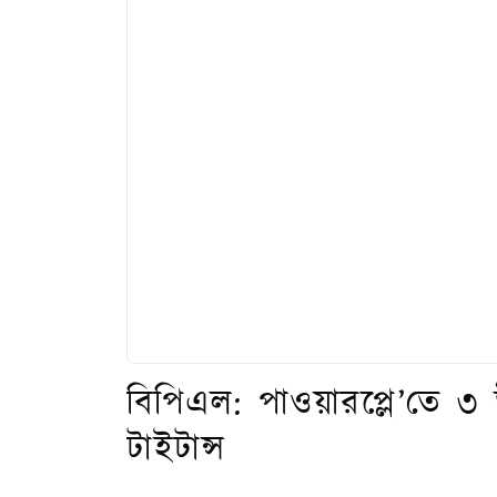
বিপিএল: পাওয়ারপ্লে’তে ৩
টাইটান্স