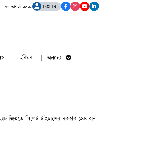
েঙ্গল পরিবহনের বেপরোয়া ওভারটেকিংয়ে প্রাণ যায় ইউনিক পরিবহনের ৯
LOG IN
০৭ আগস্ট ২০২৬
য়ালস
ছবিঘর
অন্যান্য