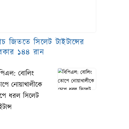
্যাচ জিততে সিলেট টাইটান্সের
রকার ১৪৪ রান
পিএল: বোলিং
োপে নোয়াখালীকে
েপে ধরল সিলেট
ইটান্স