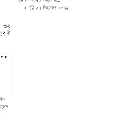
নেওয়া হলেও তাকে বাঁ...
২৭ ডিসেম্বর ২০২৫
ল, ৩২
দুবাই
্শক
িএলের
য়া