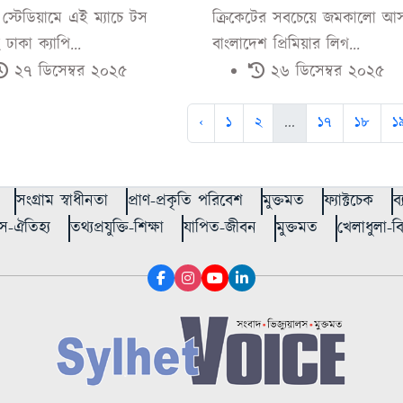
 স্টেডিয়ামে এই ম্যাচে টস
ক্রিকেটের সবচেয়ে জমকালো আ
ঢাকা ক্যাপি...
বাংলাদেশ প্রিমিয়ার লিগ...
২৭ ডিসেম্বর ২০২৫
২৬ ডিসেম্বর ২০২৫
‹
১
২
...
১৭
১৮
১
সংগ্রাম স্বাধীনতা
প্রাণ-প্রকৃতি পরিবেশ
মুক্তমত
ফ্যাক্টচেক
ব
স-ঐতিহ্য
তথ্যপ্রযুক্তি-শিক্ষা
যাপিত-জীবন
মুক্তমত
খেলাধুলা-