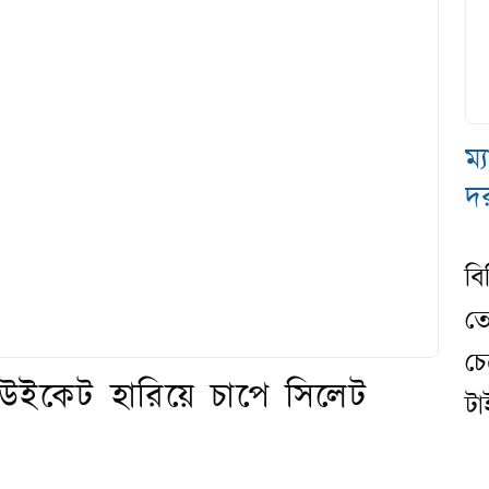
ম
দ
বি
ত
চ
 উইকেট হারিয়ে চাপে সিলেট
টা