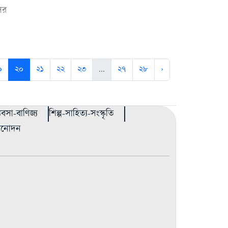
সর
৯
২০
২১
২২
২৩
...
২৭
২৮
›
্যবসা-বাণিজ্য
শিল্প-সাহিত্য-সংস্কৃতি
বিনোদন