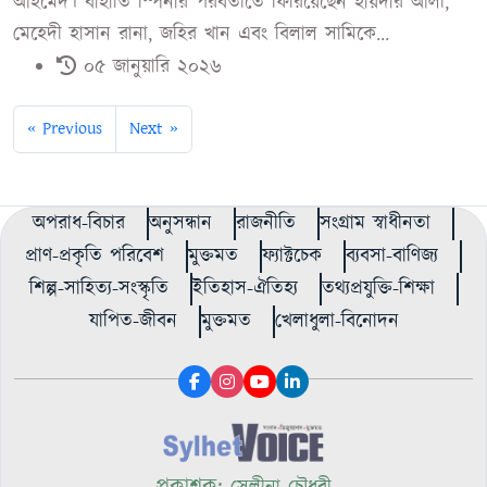
আহমেদ। বাঁহাতি স্পিনার পরবর্তীতে ফিরিয়েছেন হায়দার আলী,
মেহেদী হাসান রানা, জহির খান এবং বিলাল সামিকে...
০৫ জানুয়ারি ২০২৬
« Previous
Next »
অপরাধ-বিচার
অনুসন্ধান
রাজনীতি
সংগ্রাম স্বাধীনতা
প্রাণ-প্রকৃতি পরিবেশ
মুক্তমত
ফ্যাক্টচেক
ব্যবসা-বাণিজ্য
শিল্প-সাহিত্য-সংস্কৃতি
ইতিহাস-ঐতিহ্য
তথ্যপ্রযুক্তি-শিক্ষা
যাপিত-জীবন
মুক্তমত
খেলাধুলা-বিনোদন