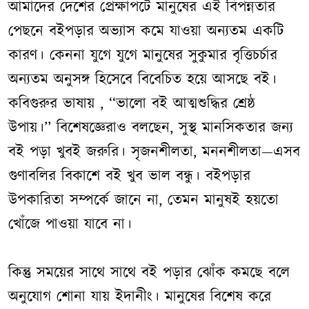
আমাদের দেশের প্রেক্ষাপটে মানুষের এই বিপন্নতার
পেছনে বইপড়ার অভ্যাস কমে যাওয়া অন্যতম একটি
কারণ। কেননা যুগে যুগে মানুষের সুকুমার বৃত্তিচর্চার
অন্যতম অনুসঙ্গ হিসেবে বিবেচিত হয়ে আসছে বই।
কবিগুরুর ভাষায় , ‘‘ভালো বই আত্মশুদ্ধির শ্রেষ্ঠ
উপায়।’’ বিশেষজ্ঞেরাও বলছেন, সুস্থ মানসিকতার জন্য
বই পড়া খুবই জরুরি। সৃজনশীলতা, মননশীলতা—এসব
গুণাবলির বিকাশে বই খুব ভাল বন্ধু। বইপড়ার
উপকারিতা সম্পর্কে জানে না, তেমন মানুষই হয়তো
খোঁজে পাওয়া যাবে না।
কিন্তু সময়ের সাথে সাথে বই পড়ার ঝোঁক কমছে বলে
অনুযোগ শোনা যায় ইদানীং। মানুষের বিশেষ করে