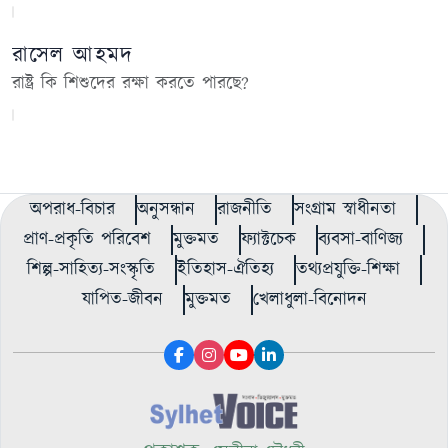
রাসেল আহমদ
রাষ্ট্র কি শিশুদের রক্ষা করতে পারছে?
অপরাধ-বিচার
অনুসন্ধান
রাজনীতি
সংগ্রাম স্বাধীনতা
প্রাণ-প্রকৃতি পরিবেশ
মুক্তমত
ফ্যাক্টচেক
ব্যবসা-বাণিজ্য
শিল্প-সাহিত্য-সংস্কৃতি
ইতিহাস-ঐতিহ্য
তথ্যপ্রযুক্তি-শিক্ষা
যাপিত-জীবন
মুক্তমত
খেলাধুলা-বিনোদন