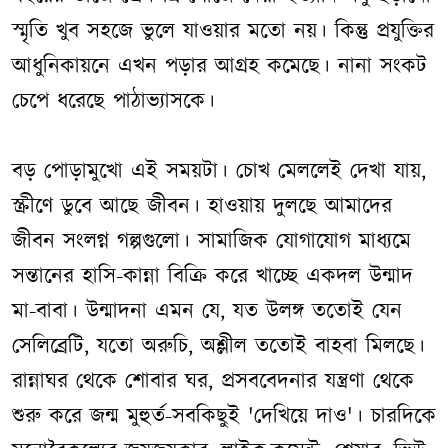
স্মৃতি খুব সহজে ভুলে যাওয়ার মতো নয়। কিন্তু প্রযুক্তির
আধুনিকায়নে এখন পড়ার আগ্রহ কমেছে। নানা সংকট
চেপে ধরেছে পাঠাভ্যাসকে।
বড় পোড়ামুখো এই সময়টা। চোখ মেললেই দেখা যায়,
স্ক্রীণে ডুবে আছে জীবন। হাওয়ায় দুলছে আমাদের
জীবন সংলগ্ন গল্পগুলো। সামাজিক যোগাযোগ মাধ্যমে
সন্তানের হাসি-কান্না বিক্রি করে খাচ্ছে একদল উন্মাদ
মা-বাবা। উন্মাদনা এমন যে, যত উলঙ্গ ততোই যেন
সেলিব্রেটি, যতো অরুচি, অশ্লীল ততোই বাহবা মিলছে।
রান্নাঘর থেকে শোবার ঘর, প্রসববেদনার যন্ত্রণা থেকে
শুরু করে জন্ম মুহুর্ত-সবকিছুই 'দেখিয়ে দাও'। চারদিকে