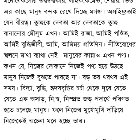
মনোবৈকল্যের জয়জয়কার, লাইক,কমেন্ট, শেয়ার, ভিউ
এর কাছে মানুষ বন্দক রেখে দিচ্ছে মগজ। অসহিষ্ণুতাই
যেন বীরত্ব। তুচ্ছকে দেবতা আর দেবতাকে তুচ্ছ
বানানোর মৌসুম এখন। আমিই রাজা, আমিই পণ্ডিত,
আমিই বুদ্ধিজীবী, আমি, আমিময় প্রতিদিন। নীতিবোধের
স্খলনে মাথা ব্যাথা নেই। মানুষের কান্নাও এখন পণ্য।
কখন যে, নিজের দোকানে নিজেই পণ্য হয়ে উঠছে
মানুষ নিজেই বুঝতে পারছে না। বড় ভয় থরথর এই
সময়। বিদ্যা, বুদ্ধি, হৃদয়বৃত্তির চর্চা থেকে দূরে যেতে
যেতে এক অসাড়, নি:স্ব, নিস্প্রভ জড় পদার্থে পরিণত
হতে চলেছে মানুষ। ফলে নিজের মুখোমুখি দাঁড়িয়ে
নিজেকেই অচেনা মনে হচ্ছে তার।