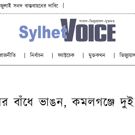
|
 সনদ বাস্তবায়নের দাবিতে ১১ দলীয় জোটের গণমিছিল
জুলাই শ
রাজনীতি
নির্বাচন
ফ্যাক্টচেক
মুক্তকথন
ভিজ্যু
র বাঁধে ভাঙন, কমলগঞ্জে দুই