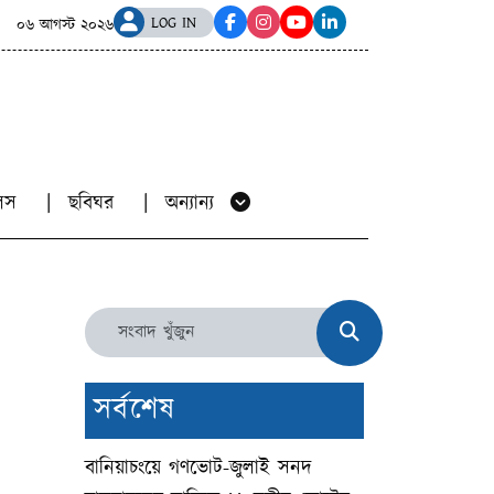
হিদ পরিবার ও যোদ্ধাদের মর্যাদা নিশ্চিত করা সরকারের পবিত্র দায়িত্ব
LOG IN
০৬ আগস্ট ২০২৬
য়ালস
ছবিঘর
অন্যান্য
সর্বশেষ
বানিয়াচংয়ে গণভোট-জুলাই সনদ