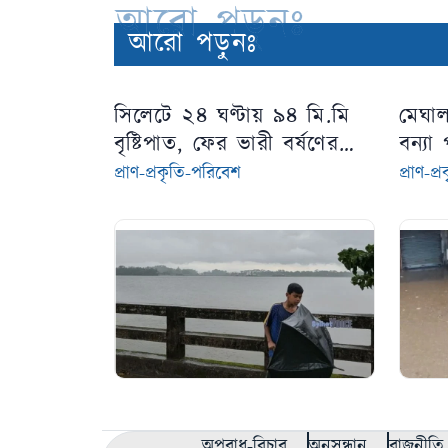
আরো পড়ুনঃ
আরো পড়ুনঃ
সিলেটে ২৪ ঘণ্টায় ৯৪ মি.মি
মেঘা
বৃষ্টিপাত, ফের ভারী বর্ষণের
বন্যা
শঙ্কা
প্রাণ-প্রকৃতি-পরিবেশ
প্রাণ-প
অপরাধ-বিচার
অনুসন্ধান
রাজনীতি