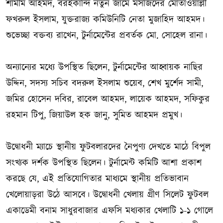
শামীম আহমদ, বরইকান্দি নতুন জামে মসজিদের মোতাওয়াল্লী
ফখরুল ইসলাম, যুক্তরাজ্য কমিউনিটি নেতা মুজাহিদ আহমদ।
শুভেচ্ছা বক্তব্য রাখেন, টুর্নামেন্টের প্রবর্তক মো. সোহেল রানা।
অন্যান্যের মধ্যে উপস্থিত ছিলেন, টুর্নামেন্টের আহ্বায়ক নাছির
উদ্দিন, সদস্য সচিব বদরুল ইসলাম শুয়েব, শেখ মুর্শেদ সামী,
জমির হোসেন দবির, রাবেল আহমদ, লায়েক আহমদ, সফিকুর
রহমান টিপু, জিয়াউল হক জানু, সুমিত আহমদ প্রমুখ।
উদ্বোধনী ম্যাচে স্থানীয় ফুটবলারদের নৈপুণ্য দেখতে মাঠে বিপুল
সংখ্যক দর্শক উপস্থিত ছিলেন। টুর্নামেন্ট কমিটি আশা প্রকাশ
করছে যে, এই প্রতিযোগিতার মাধ্যমে স্থানীয় প্রতিভাবান
খেলোয়াড়রা উঠে আসবে। উদ্বোধনী খেলায় গ্রীণ সিলেট ফুটবল
একাডেমী বনাম সাধুরবাজার এফসি মধ্যকার খেলাটি ১-১ গোলে