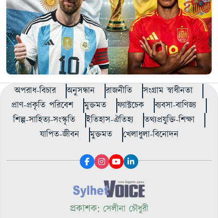
অপরাধ-বিচার
অনুসন্ধান
রাজনীতি
সংগ্রাম স্বাধীনতা
প্রাণ-প্রকৃতি পরিবেশ
মুক্তমত
ফ্যাক্টচেক
ব্যবসা-বাণিজ্য
শিল্প-সাহিত্য-সংস্কৃতি
ইতিহাস-ঐতিহ্য
তথ্যপ্রযুক্তি-শিক্ষা
যাপিত-জীবন
মুক্তমত
খেলাধুলা-বিনোদন
প্রকাশক:
সেলীনা চৌধুরী