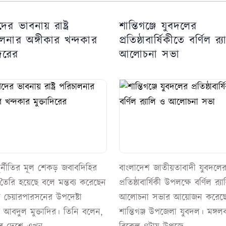
ের ভাবনায় রাষ্ট্র
শান্তিগঞ্জে যুবদলের
লনার অঙ্গীকার খন্দকার
প্রতিষ্ঠাবার্ষিকীতে বর্ণিল র‍
দিরের
আলোচনা সভা
ুর্নীতির মূল শেকড় জবাবদিহির
বাংলাদেশ জাতীয়তাবাদী যুবদল
তৈরি হয়েছে বলে মন্তব্য করেছেন
প্রতিষ্ঠাবার্ষিকী উপলক্ষে বর্ণিল র‍্য
 চেয়ারপারসনের উপদেষ্টা
আলোচনা সভার আয়োজন করেছ
র আবদুল মুক্তাদির। তিনি বলেন,
শান্তিগঞ্জ উপজেলা যুবদল। মঙ্গল