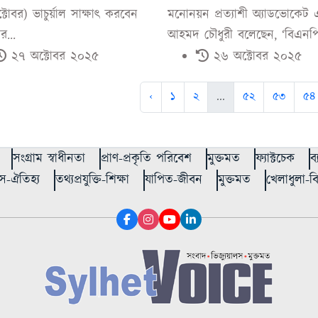
টোবর) ভাচুর্য়াল সাক্ষাৎ করবেন
মনোনয়ন প্রত্যাশী অ্যাডভোকেট
র...
আহমদ চৌধুরী বলেছেন, ‘বিএনপি
২৭ অক্টোবর ২০২৫
২৬ অক্টোবর ২০২৫
‹
১
২
...
৫২
৫৩
৫৪
সংগ্রাম স্বাধীনতা
প্রাণ-প্রকৃতি পরিবেশ
মুক্তমত
ফ্যাক্টচেক
ব
স-ঐতিহ্য
তথ্যপ্রযুক্তি-শিক্ষা
যাপিত-জীবন
মুক্তমত
খেলাধুলা-