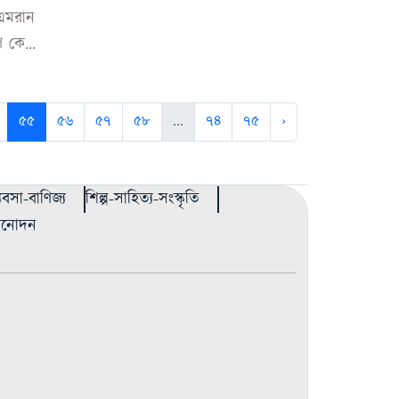
 এমরান
 কে...
৫৫
৫৬
৫৭
৫৮
...
৭৪
৭৫
›
্যবসা-বাণিজ্য
শিল্প-সাহিত্য-সংস্কৃতি
বিনোদন