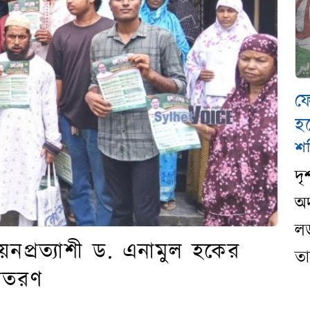
ফ
হ
শ
দৃ
অদ
লড
নপ্রত্যাশী ড. এনামুল হকের
তা
বিতরণ