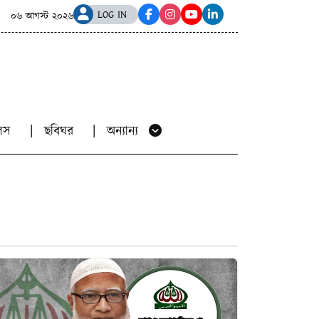
ি করপোরেশনের চেয়ে সিলেট অনেক পরিচ্ছন্ন: স্থানীয় সরকার প্রতিমন্ত্র
LOG IN
০৬ আগস্ট ২০২৬
য়ালস
ছবিঘর
অন্যান্য