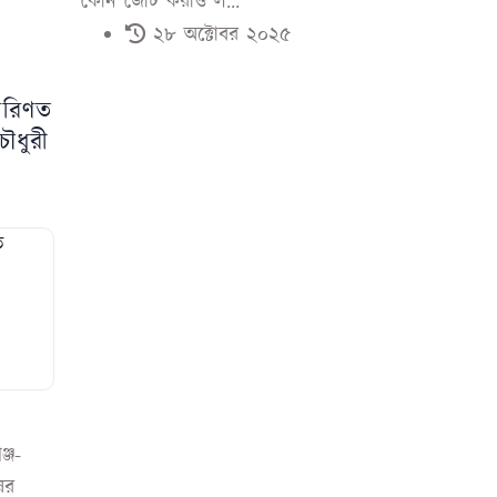
কোন জোট করাও ল...
২৮ অক্টোবর ২০২৫
পরিণত
ৌধুরী
্জ-
ের