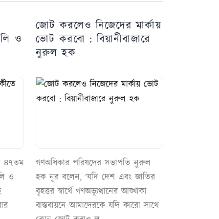
জোট করলেও নিজেদের মার্কায়
্যালি ও
ভোট করবো : বিয়ানীবাজারে
নুরুল হক
ের ৪৭তম
গণঅধিকার পরিষদের সভাপতি নুরুল
ালি ও
হক নূর বলেন, ‘যদি দেশ এবং জাতির
ে
বৃহত্তর স্বার্থে গণঅভ্যূত্থানের আঙ্খাকা
বার
বাস্তবায়নে আমাদেরকে যদি কারো সাথে