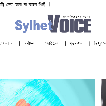
|
ফেরা হলো না বাউল শিল্পী পেহেলী ভৈরবীর
ওসমানীনগর বাস দুর্ঘট
রাজনীতি
নির্বাচন
ফ্যাক্টচেক
মুক্তকথন
ভিজ্যু