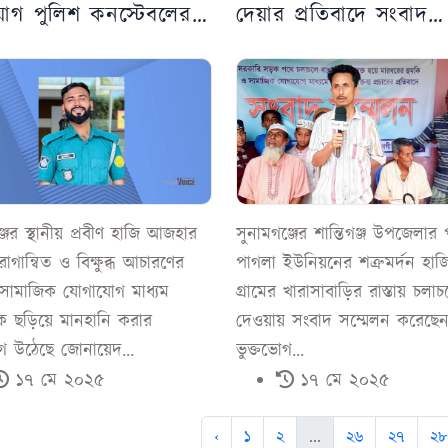
োগ পুলিশ কনস্টেবলের
দেয়ার প্রতিবাদে সংবাদ
ধে
সম্মেলন
ঞ্জের স্থানীয় প্রবীণ হাজি আজহার
সুনামগঞ্জের শান্তিগঞ্জ উপজেলার 
গান্বিত ও বিক্ষুব্ধ আচারণের
পাগলা ইউনিয়নের শত্রুমর্দন হাজ
সামাজিক যোগাযোগ মাধ্যম
গ্রামের খারাসাবাড়ির রাস্তায় চলাচ
ে ছড়িয়ে মানহানি করার
দেওয়ায় সংবাদ সম্মেলন করেছে
 উঠেছে জোনায়েদ...
ভুক্তভোগ...
১৭ মে ২০২৫
১৭ মে ২০২৫
‹
১
২
...
২৬
২৭
২৮