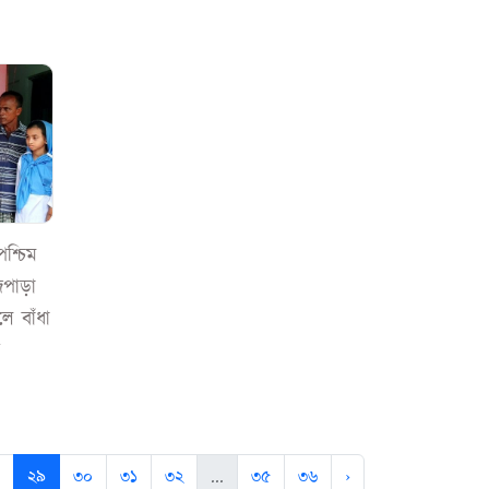
পশ্চিম
িপাড়া
লে বাঁধা
ন
২৯
৩০
৩১
৩২
...
৩৫
৩৬
›