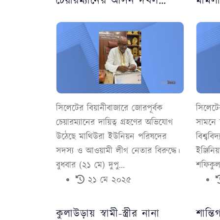
চেয়ারম্যানের আসন দখল
মামল
করলেন বিএনপি নেতার ভাই
আদাল
সিলেটের বিয়ানীবাজারে জোরপূর্বক
সিলেটে
চেয়ারম্যানের দায়িত্ব গ্রহণের অভিযোগ
সামনে শ
উঠেছে মাথিউরা ইউনিয়ন পরিষদের
বিশ্ববি
সদস্য ও আওয়ামী লীগ নেতার বিরুদ্ধে।
ইঞ্জিনি
বুধবার (২১ মে) দুপু...
শফিকুল.
২১ মে ২০২৫
কুলাউড়ায় স্বামী-স্ত্রীর নানা
শান্তি