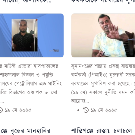
া দায়ের, আসামিকে
কর্মকর্তাকে বরখাস্তের সু
তে প্রেরণ
র মাউন্ট এডোরা হাসপাতালের
সুনামগঞ্জের শাল্লায় প্রকল্প বাস্তবা
াহজালাল বিজ্ঞান ও প্রযুক্তি
কর্মকর্তা (পিআইও) নুরুন্নবী সর
দ্যালয়ের পেট্রোলিয়াম এন্ড মাইনিং
বরখাস্তের সুপারিশ করা হয়েছে।
য়ারিং বিভাগের অধ্যাপক ড. মো.
(১৯ মে) সকালে দুর্নীতি দমন ক
..
আয়োজ...
১৯ মে ২০২৫
১৯ মে ২০২৫
গঞ্জে বৃদ্ধের মানহানির
শান্তিগঞ্জে রাস্তায় চলাচলে 