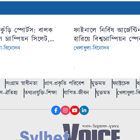
কুঁড়ি স্পোর্টস: বালক
ফাইনালে নির্বিষ আর্জেন্ট
ে চ্যাম্পিয়ন সিলেট,
হারিয়ে বিশ্বচ্যাম্পিয়ন স্প
া বিভাগে রংপুর
লা-বিনোদন
খেলাধুলা-বিনোদন
সংগ্রাম স্বাধীনতা
প্রাণ-প্রকৃতি পরিবেশ
মুক্তমত
ফ্যাক্টচেক
ব
স-ঐতিহ্য
তথ্যপ্রযুক্তি-শিক্ষা
যাপিত-জীবন
মুক্তমত
খেলাধুলা-