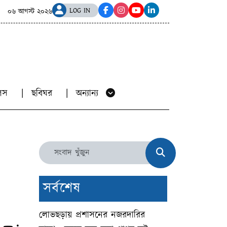
র অভিযোগ, বানিয়াচংয়ে এনসিপি নেতাসহ দুইজনের বিরুদ্ধে মামলা
LOG IN
০৬ আগস্ট ২০২৬
য়ালস
ছবিঘর
অন্যান্য
সর্বশেষ
লোভছড়ায় প্রশাসনের নজরদারির