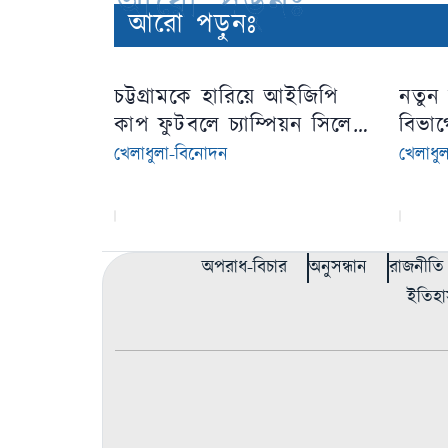
আরো পড়ুনঃ
আরো পড়ুনঃ
চট্টগ্রামকে হারিয়ে আইজিপি
নতুন 
কাপ ফুটবলে চ্যাম্পিয়ন সিলেট
বিভাগ
রেঞ্জ
বালিক
খেলাধুলা-বিনোদন
খেলাধু
অপরাধ-বিচার
অনুসন্ধান
রাজনীতি
ইতিহা