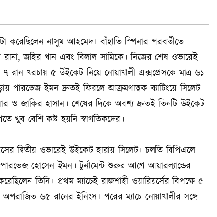
া করেছিলেন নাসুম আহমেদ। বাঁহাতি স্পিনার পরবর্তীতে
ন রানা, জহির খান এবং বিলাল সামিকে। নিজের শেষ ওভারেই
 ৭ রান খরচায় ৫ উইকেট নিয়ে নোয়াখালী এক্সপ্রেসকে মাত্র ৬১
াড়ায় পারভেজ ইমন দ্রুতই ফিরলে আক্রমণাত্বক ব্যাটিংয়ে সিলেট
ষার ও জাকির হাসান। শেষের দিকে অবশ্য দ্রুতই তিনটি উইকেট
ে খুব বেশি কষ্ট হয়নি স্বাগতিকদের।
িংসের দ্বিতীয় ওভারেই উইকেট হারায় সিলেট। চলতি বিপিএলে
 পারভেজ হোসেন ইমন। টুর্নামেন্ট শুরুর আগে আয়ারল্যান্ডের
ং করেছিলেন তিনি। প্রথম ম্যাচেই রাজশাহী ওয়ারিয়র্সের বিপক্ষে ৫
ন অপরাজিত ৬৫ রানের ইনিংস। পরের ম্যাচে নোয়াখালীর সঙ্গে