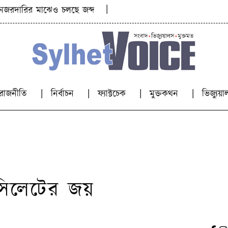
|
ির মাঝেও চলছে জব্দ করা পাথর লুট
কিশোরীকে যৌন হয়রানি
রাজনীতি
নির্বাচন
ফ্যাক্টচেক
মুক্তকথন
ভিজ্যু
সিলেটের জয়