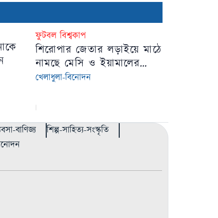
ফুটবল বিশ্বকাপ
িনাকে
শিরোপার জেতার লড়াইয়ে মাঠে
েন
নামছে মেসি ও ইয়ামালের
স্পেন-আর্জেন্টিনা
খেলাধুলা-বিনোদন
্যবসা-বাণিজ্য
শিল্প-সাহিত্য-সংস্কৃতি
বিনোদন