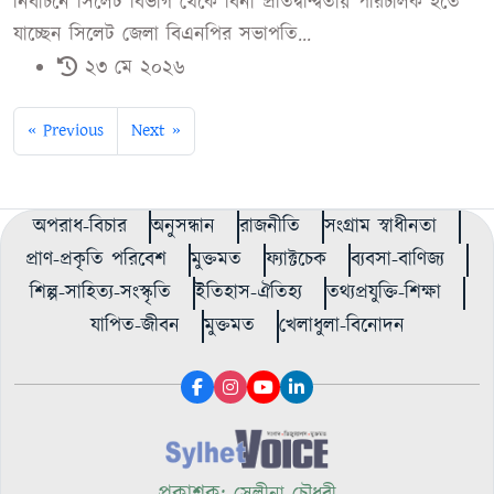
নির্বাচনে সিলেট বিভাগ থেকে বিনা প্রতিদ্বন্দ্বিতায় পরিচালক হতে
যাচ্ছেন সিলেট জেলা বিএনপির সভাপতি...
২৩ মে ২০২৬
« Previous
Next »
অপরাধ-বিচার
অনুসন্ধান
রাজনীতি
সংগ্রাম স্বাধীনতা
প্রাণ-প্রকৃতি পরিবেশ
মুক্তমত
ফ্যাক্টচেক
ব্যবসা-বাণিজ্য
শিল্প-সাহিত্য-সংস্কৃতি
ইতিহাস-ঐতিহ্য
তথ্যপ্রযুক্তি-শিক্ষা
যাপিত-জীবন
মুক্তমত
খেলাধুলা-বিনোদন