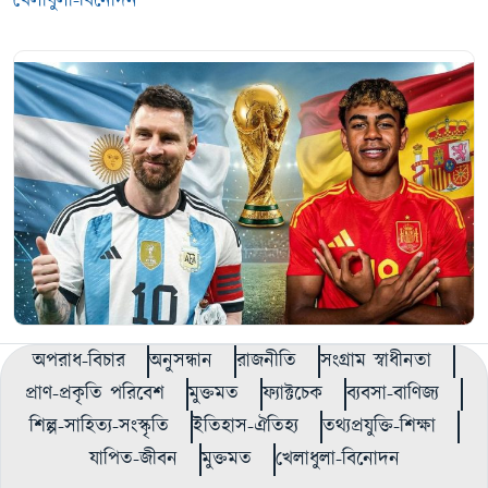
খেলাধুলা-বিনোদন
অপরাধ-বিচার
অনুসন্ধান
রাজনীতি
সংগ্রাম স্বাধীনতা
প্রাণ-প্রকৃতি পরিবেশ
মুক্তমত
ফ্যাক্টচেক
ব্যবসা-বাণিজ্য
শিল্প-সাহিত্য-সংস্কৃতি
ইতিহাস-ঐতিহ্য
তথ্যপ্রযুক্তি-শিক্ষা
যাপিত-জীবন
মুক্তমত
খেলাধুলা-বিনোদন