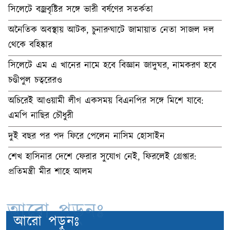
সিলেটে বজ্রবৃষ্টির সঙ্গে ভারী বর্ষণের সতর্কতা
অনৈতিক অবস্থায় আটক, চুনারুঘাটে জামায়াত নেতা সাজল দল
থেকে বহিষ্কার
সিলেটে এম এ খানের নামে হবে বিজ্ঞান জাদুঘর, নামকরণ হবে
চণ্ডীপুল চত্বরেরও
অচিরেই আওয়ামী লীগ একসময় বিএনপির সঙ্গে মিশে যাবে:
এমপি নাছির চৌধুরী
দুই বছর পর পদ ফিরে পেলেন নাসিম হোসাইন
শেখ হাসিনার দেশে ফেরার সুযোগ নেই, ফিরলেই গ্রেপ্তার:
প্রতিমন্ত্রী মীর শাহে আলম
আরো পড়ুনঃ
আরো পড়ুনঃ