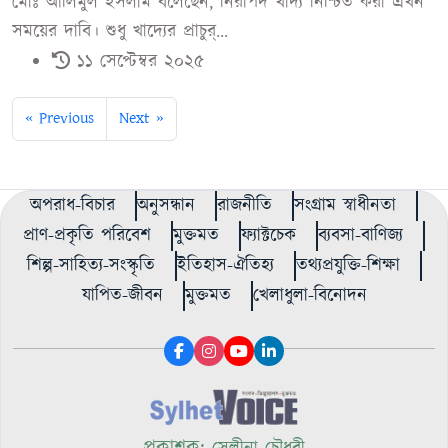
মোঃ আলিমুল ইসলাম বলেছেন, নিরাপদ খাদ্য নিশ্চিত করা এখন
সময়ের দাবি। শুধু খাদ্যের প্রাচুর্...
১১ সেপ্টেম্বর ২০২৫
« Previous
Next »
অপরাধ-বিচার
অনুসন্ধান
রাজনীতি
সংগ্রাম স্বাধীনতা
প্রাণ-প্রকৃতি পরিবেশ
মুক্তমত
ফ্যাক্টচেক
ব্যবসা-বাণিজ্য
শিল্প-সাহিত্য-সংস্কৃতি
ইতিহাস-ঐতিহ্য
তথ্যপ্রযুক্তি-শিক্ষা
যাপিত-জীবন
মুক্তমত
খেলাধুলা-বিনোদন