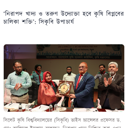
‘নিরাপদ খাদ্য ও তরুণ উদ্যোক্তা হবে কৃষি বিপ্লবের
চালিকা শক্তি’: সিকৃবি উপাচার্য
সিলেট কৃষি বিশ্ববিদ্যালয়ের (সিকৃবি) ভাইস চ্যান্সেলর প্রফেসর ড.