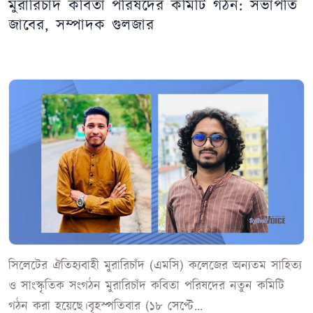
মুরারিচাঁদ কবিতা পরিষদের কমিটি গঠন: সভাপতি
জাবের, সম্পাদক গুলজার
সিলেটের ঐতিহ্যবাহী মুরারিচাঁদ (এমসি) কলেজের অন্যতম সাহিত্য
ও সাংস্কৃতিক সংগঠন মুরারিচাঁদ কবিতা পরিষদের নতুন কমিটি
গঠন করা হয়েছে।বৃহস্পতিবার (১৮ সেপ্টে...