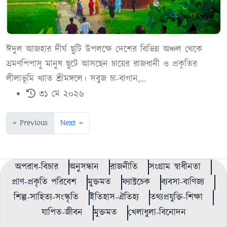
ঈদুল আজহার দীর্ঘ ছুটি উপলক্ষে দেশের বিভিন্ন অঞ্চল থেকে
ভ্রমণপিপাসু মানুষ ছুটে আসছেন চায়ের রাজধানী ও প্রকৃতির
লীলাভূমি খ্যাত শ্রীমঙ্গলে। সবুজ চা-বাগান,...
৩১ মে ২০২৬
« Previous
Next »
অপরাধ-বিচার
অনুসন্ধান
রাজনীতি
সংগ্রাম স্বাধীনতা
প্রাণ-প্রকৃতি পরিবেশ
মুক্তমত
ফ্যাক্টচেক
ব্যবসা-বাণিজ্য
শিল্প-সাহিত্য-সংস্কৃতি
ইতিহাস-ঐতিহ্য
তথ্যপ্রযুক্তি-শিক্ষা
যাপিত-জীবন
মুক্তমত
খেলাধুলা-বিনোদন