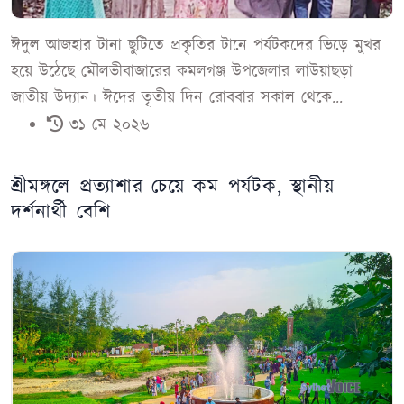
ঈদুল আজহার টানা ছুটিতে প্রকৃতির টানে পর্যটকদের ভিড়ে মুখর
হয়ে উঠেছে মৌলভীবাজারের কমলগঞ্জ উপজেলার লাউয়াছড়া
জাতীয় উদ্যান। ঈদের তৃতীয় দিন রোববার সকাল থেকে...
৩১ মে ২০২৬
শ্রীমঙ্গলে প্রত্যাশার চেয়ে কম পর্যটক, স্থানীয়
দর্শনার্থী বেশি