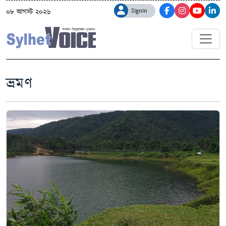
Signin
০৮ আগস্ট ২০২৬
ভ্রমণ