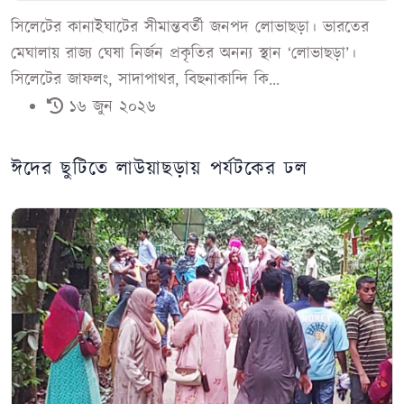
সিলেটের কানাইঘাটের সীমান্তবর্তী জনপদ লোভাছড়া। ভারতের
মেঘালায় রাজ্য ঘেষা নির্জন প্রকৃতির অনন্য স্থান ‘লোভাছড়া’।
সিলেটের জাফলং, সাদাপাথর, বিছনাকান্দি কি...
১৬ জুন ২০২৬
ঈদের ছুটিতে লাউয়াছড়ায় পর্যটকের ঢল