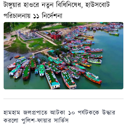
টাঙ্গুয়ার হাওরে নতুন বিধিনিষেধ, হাউসবোট
পরিচালনায় ১১ নির্দেশনা
হামহাম জলপ্রপাতে আটকা ১০ পর্যটককে উদ্ধার
করলো পুলিশ-ফায়ার সার্ভিস