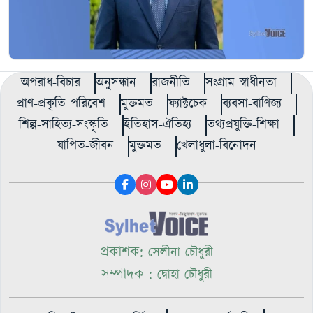
অপরাধ-বিচার
অনুসন্ধান
রাজনীতি
সংগ্রাম স্বাধীনতা
প্রাণ-প্রকৃতি পরিবেশ
মুক্তমত
ফ্যাক্টচেক
ব্যবসা-বাণিজ্য
শিল্প-সাহিত্য-সংস্কৃতি
ইতিহাস-ঐতিহ্য
তথ্যপ্রযুক্তি-শিক্ষা
যাপিত-জীবন
মুক্তমত
খেলাধুলা-বিনোদন
প্রকাশক:
সেলীনা চৌধুরী
সম্পাদক :
দ্বোহা চৌধুরী