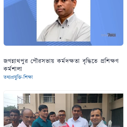
জগন্নাথপুর পৌরসভায় কর্মদক্ষতা বৃদ্ধিতে প্রশিক্ষণ
কর্মশালা
তথ্যপ্রযুক্তি-শিক্ষা