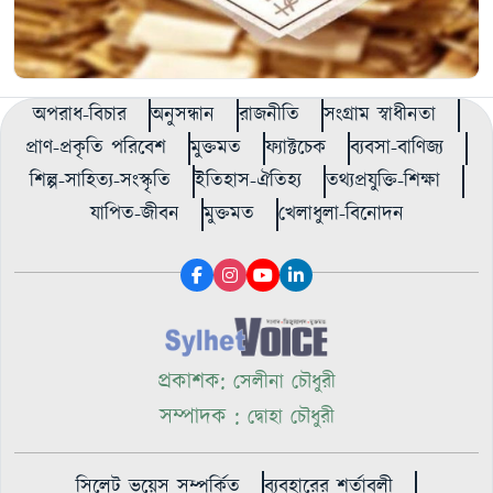
অপরাধ-বিচার
অনুসন্ধান
রাজনীতি
সংগ্রাম স্বাধীনতা
প্রাণ-প্রকৃতি পরিবেশ
মুক্তমত
ফ্যাক্টচেক
ব্যবসা-বাণিজ্য
শিল্প-সাহিত্য-সংস্কৃতি
ইতিহাস-ঐতিহ্য
তথ্যপ্রযুক্তি-শিক্ষা
যাপিত-জীবন
মুক্তমত
খেলাধুলা-বিনোদন
প্রকাশক:
সেলীনা চৌধুরী
সম্পাদক :
দ্বোহা চৌধুরী
সিলেট ভয়েস সম্পর্কিত
ব্যবহারের শর্তাবলী