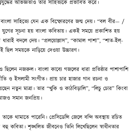
যুদ্ধের অভিজ্ঞতাও তার সাহিত্যকে প্রভাবিত করে।
া বাংলা সাহিত্যে যেন এক বিস্ফোরণের জন্ম দেয়। “বল বীর— /
ন যুগের সূচনা হয় বাংলা কবিতায়। একই সময়ে প্রকাশিত হয়
্যের ধারাই বদলে দেয়। “প্রলয়োল্লাস”, “কামাল পাশা”, “শাত-ইল্‌-
াই ছিল সময়কে নাড়িয়ে দেওয়া উচ্চারণ।
 ছিলেন নজরুল। বাংলা কাব্যে গজলের ধারা প্রতিষ্ঠার পাশাপাশি
গীতি ও ইসলামী সংগীত। প্রায় চার হাজার গান রচনা ও
েছেন নতুন মাত্রা। তার “খুকি ও কাঠবিড়ালি”, “লিচু চোর” কিংবা
 আজও সমান জনপ্রিয়।
াকে থামাতে পারেনি। প্রেসিডেন্সি জেলে বন্দি অবস্থায় রচিত
এর বহু কবিতা। শৃঙ্খলিত জীবনেও তিনি লিখেছিলেন স্বাধীনতার