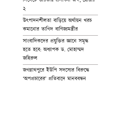
সিলেটে ভারতীয় প্রসাধনী জব্দ, গ্রেপ্তার
২
উৎপাদনশীলতা বাড়িয়ে অর্থায়ন খরচ
কমানোর তাগিদ বাণিজ্যমন্ত্রীর
সাংবাদিকদের প্রযুক্তির জ্ঞানে সমৃদ্ধ
হতে হবে: অধ্যাপক ড. মোহাম্মদ
জহিরুল
জগন্নাথপুরে ইউপি সদস্যের বিরুদ্ধে
‘অপপ্রচারের’ প্রতিবাদে মানববন্ধন