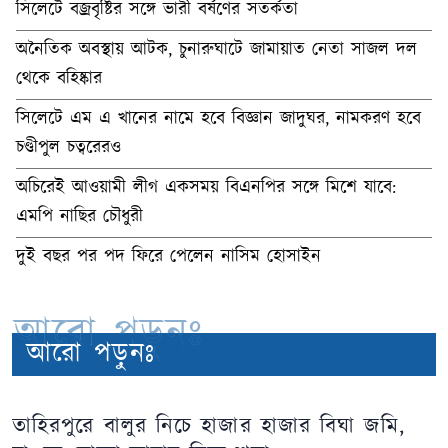
সিলেটে বজ্রবৃষ্টির সঙ্গে ভারী বর্ষণের সতর্কতা
অনৈতিক অবস্থায় আটক, চুনারুঘাটে জামায়াত নেতা সাজল দল
থেকে বহিষ্কার
সিলেটে এম এ খানের নামে হবে বিজ্ঞান জাদুঘর, নামকরণ হবে
চণ্ডীপুল চত্বরেরও
অচিরেই আওয়ামী লীগ একসময় বিএনপির সঙ্গে মিশে যাবে:
এমপি নাছির চৌধুরী
দুই বছর পর পদ ফিরে পেলেন নাসিম হোসাইন
আরো পড়ুনঃ
আরো পড়ুনঃ
তাহিরপুরে বালুর নিচে হাজার হাজার বিঘা জমি,