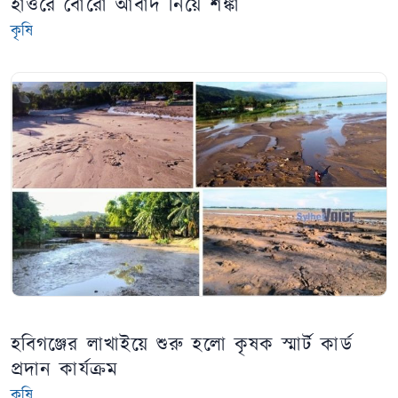
হাওরে বোরো আবাদ নিয়ে শঙ্কা
কৃষি
হবিগঞ্জের লাখাইয়ে শুরু হলো কৃষক স্মার্ট কার্ড
প্রদান কার্যক্রম
কৃষি