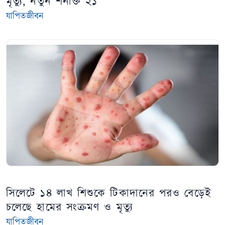
মৃত্যু, নতুন শনাক্ত ২১
যাপিতজীবন
সিলেটে ১৪ লাখ শিশুকে টিকাদানের পরও বেড়েই
চলেছে হামের সংক্রমণ ও মৃত্যু
যাপিতজীবন