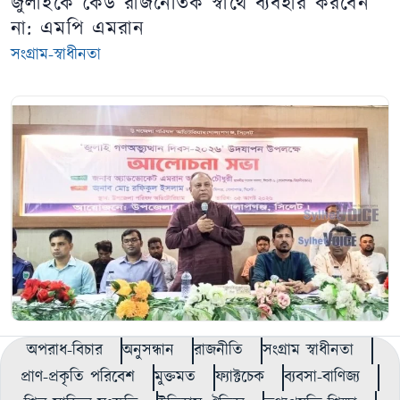
জুলাইকে কেউ রাজনৈতিক স্বার্থে ব্যবহার করবেন
না: এমপি এমরান
সংগ্রাম-স্বাধীনতা
অপরাধ-বিচার
অনুসন্ধান
রাজনীতি
সংগ্রাম স্বাধীনতা
প্রাণ-প্রকৃতি পরিবেশ
মুক্তমত
ফ্যাক্টচেক
ব্যবসা-বাণিজ্য