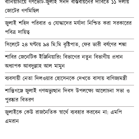
বানিয়াচংয়ে গণভোট-জুলাই সনদ বাস্তবায়নের দাবিতে ১১ দলীয়
জোটের গণমিছিল
জুলাই শহিদ পরিবার ও যোদ্ধাদের মর্যাদা নিশ্চিত করা সরকারের
পবিত্র দায়িত্ব
সিলেটে ২৪ ঘণ্টায় ৯৪ মি.মি বৃষ্টিপাত, ফের ভারী বর্ষণের শঙ্কা
শাবির জেনেটিক ইঞ্জিনিয়ারিং বিভাগের নতুন বিভাগীয় প্রধান
অধ্যাপক আবদুল্লাহ আল মামুন
ব্যবসায়ী নেতা দিলওয়ার হোসেনকে দেখতে বাসায় বাণিজ্যমন্ত্রী
শান্তিগঞ্জে জুলাই গণঅভ্যুত্থান দিবস উপলক্ষ্যে আলোচনা সভা ও
পুরষ্কার বিতরণ
জুলাইকে কেউ রাজনৈতিক স্বার্থে ব্যবহার করবেন না: এমপি
এমরান