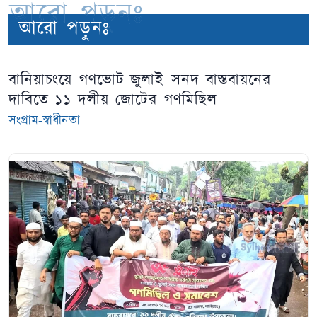
আরো পড়ুনঃ
আরো পড়ুনঃ
বানিয়াচংয়ে গণভোট-জুলাই সনদ বাস্তবায়নের
দাবিতে ১১ দলীয় জোটের গণমিছিল
সংগ্রাম-স্বাধীনতা