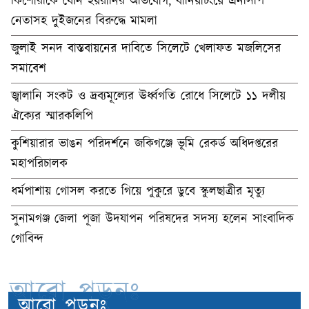
কিশোরীকে যৌন হয়রানির অভিযোগ, বানিয়াচংয়ে এনসিপি
নেতাসহ দুইজনের বিরুদ্ধে মামলা
জুলাই সনদ বাস্তবায়নের দাবিতে সিলেটে খেলাফত মজলিসের
সমাবেশ
জ্বালানি সংকট ও দ্রব্যমূল্যের ঊর্ধ্বগতি রোধে সিলেটে ১১ দলীয়
ঐক্যের স্মারকলিপি
কুশিয়ারার ভাঙন পরিদর্শনে জকিগঞ্জে ভূমি রেকর্ড অধিদপ্তরের
মহাপরিচালক
ধর্মপাশায় গোসল করতে গিয়ে পুকুরে ডুবে স্কুলছাত্রীর মৃত্যু
সুনামগঞ্জ জেলা পূজা উদযাপন পরিষদের সদস্য হলেন সাংবাদিক
গোবিন্দ
আরো পড়ুনঃ
আরো পড়ুনঃ