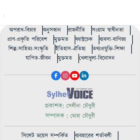
অপরাধ-বিচার
অনুসন্ধান
রাজনীতি
সংগ্রাম স্বাধীনতা
প্রাণ-প্রকৃতি পরিবেশ
মুক্তমত
ফ্যাক্টচেক
ব্যবসা-বাণিজ্য
শিল্প-সাহিত্য-সংস্কৃতি
ইতিহাস-ঐতিহ্য
তথ্যপ্রযুক্তি-শিক্ষা
যাপিত-জীবন
মুক্তমত
খেলাধুলা-বিনোদন
প্রকাশক:
সেলীনা চৌধুরী
সম্পাদক :
দ্বোহা চৌধুরী
সিলেট ভয়েস সম্পর্কিত
ব্যবহারের শর্তাবলী