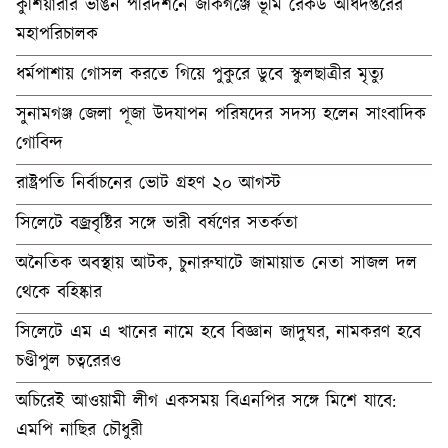
কুশিয়ারার ভাঙন পরিদর্শনে জকিগঞ্জে ভূমি রেকর্ড অধিদপ্তরের
মহাপরিচালক
ধর্মপাশায় গোসল করতে গিয়ে পুকুরে ডুবে স্কুলছাত্রীর মৃত্যু
সুনামগঞ্জ জেলা পূজা উদযাপন পরিষদের সদস্য হলেন সাংবাদিক
গোবিন্দ
রাষ্ট্রপতি নির্বাচনের ভোট গ্রহণ ২০ আগস্ট
সিলেটে বজ্রবৃষ্টির সঙ্গে ভারী বর্ষণের সতর্কতা
অনৈতিক অবস্থায় আটক, চুনারুঘাটে জামায়াত নেতা সাজল দল
থেকে বহিষ্কার
সিলেটে এম এ খানের নামে হবে বিজ্ঞান জাদুঘর, নামকরণ হবে
চণ্ডীপুল চত্বরেরও
অচিরেই আওয়ামী লীগ একসময় বিএনপির সঙ্গে মিশে যাবে:
এমপি নাছির চৌধুরী