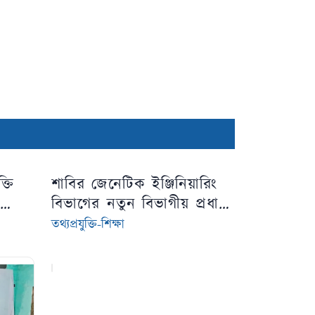
্তি
শাবির জেনেটিক ইঞ্জিনিয়ারিং
র
বিভাগের নতুন বিভাগীয় প্রধান
ের
অধ্যাপক আবদুল্লাহ আল মামুন
তথ্যপ্রযুক্তি-শিক্ষা