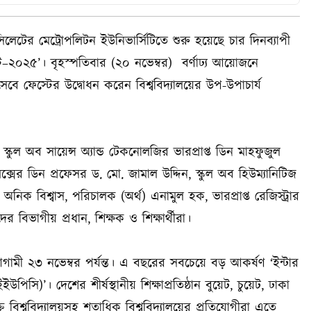
সিলেটের মেট্রোপলিটন ইউনিভার্সিটিতে শুরু হয়েছে চার দিনব্যাপী
্ট–২০২৫’। বৃহস্পতিবার (২০ নভেম্বর) বর্ণাঢ্য আয়োজনে
হিসেবে ফেস্টের উদ্বোধন করেন বিশ্ববিদ্যালয়ের উপ-উপাচার্য
স্কুল অব সায়েন্স অ্যান্ড টেকনোলজির ভারপ্রাপ্ত ডিন মাহফুজুল
ক্সের ডিন প্রফেসর ড. মো. জামাল উদ্দিন, স্কুল অব হিউম্যানিটিজ
িন অনিক বিশ্বাস, পরিচালক (অর্থ) এনামুল হক, ভারপ্রাপ্ত রেজিস্ট্রার
বিভাগীয় প্রধান, শিক্ষক ও শিক্ষার্থীরা।
আগামী ২৩ নভেম্বর পর্যন্ত। এ বছরের সবচেয়ে বড় আকর্ষণ ‘ইন্টার
ইউপিসি)’। দেশের শীর্ষস্থানীয় শিক্ষাপ্রতিষ্ঠান বুয়েট, চুয়েট, ঢাকা
ক্তি বিশ্ববিদ্যালয়সহ শতাধিক বিশ্ববিদ্যালয়ের প্রতিযোগীরা এতে