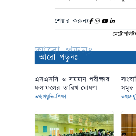
শেয়ার করুনঃ
মেট্রোপলি
আরো পড়ুনঃ
আরো পড়ুনঃ
এসএসসি ও সমমান পরীক্ষার
সাংবাদ
ফলাফলের তারিখ ঘোষণা
সমৃদ্
মোহাম
তথ্যপ্রযুক্তি-শিক্ষা
তথ্যপ্রযু