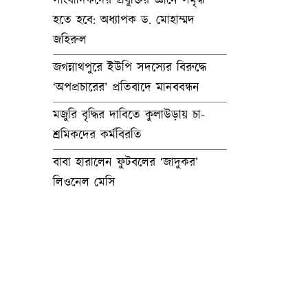
সাংবাদিকদের প্রযুক্তির জ্ঞানে সমৃদ্ধ
হতে হবে: অধ্যাপক ড. মোহাম্মদ
জহিরুল
জগন্নাথপুরে ইউপি সদস্যের বিরুদ্ধে
‘অপপ্রচারের’ প্রতিবাদে মানববন্ধন
মজুরি বৃদ্ধির দাবিতে কুলাউড়ায় চা-
শ্রমিকদের কর্মবিরতি
বাবা হারালেন ফুটবলের ‘জাদুকর’
লিওনেল মেসি