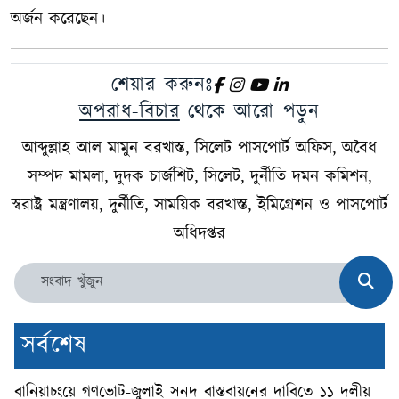
অর্জন করেছেন।
শেয়ার করুনঃ
অপরাধ-বিচার
থেকে আরো পড়ুন
আব্দুল্লাহ আল মামুন বরখাস্ত, সিলেট পাসপোর্ট অফিস, অবৈধ
সম্পদ মামলা, দুদক চার্জশিট, সিলেট, দুর্নীতি দমন কমিশন,
স্বরাষ্ট্র মন্ত্রণালয়, দুর্নীতি, সাময়িক বরখাস্ত, ইমিগ্রেশন ও পাসপোর্ট
অধিদপ্তর
সর্বশেষ
বানিয়াচংয়ে গণভোট-জুলাই সনদ বাস্তবায়নের দাবিতে ১১ দলীয়