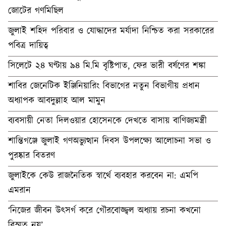
জোটের গণমিছিল
জুলাই শহিদ পরিবার ও যোদ্ধাদের মর্যাদা নিশ্চিত করা সরকারের
পবিত্র দায়িত্ব
সিলেটে ২৪ ঘণ্টায় ৯৪ মি.মি বৃষ্টিপাত, ফের ভারী বর্ষণের শঙ্কা
শাবির জেনেটিক ইঞ্জিনিয়ারিং বিভাগের নতুন বিভাগীয় প্রধান
অধ্যাপক আবদুল্লাহ আল মামুন
ব্যবসায়ী নেতা দিলওয়ার হোসেনকে দেখতে বাসায় বাণিজ্যমন্ত্রী
শান্তিগঞ্জে জুলাই গণঅভ্যুত্থান দিবস উপলক্ষ্যে আলোচনা সভা ও
পুরষ্কার বিতরণ
জুলাইকে কেউ রাজনৈতিক স্বার্থে ব্যবহার করবেন না: এমপি
এমরান
‘নিজের জীবন উৎসর্গ করে গৌরবোজ্জ্বল অধ্যায় রচনা কখনো
বিস্মৃত নয়’