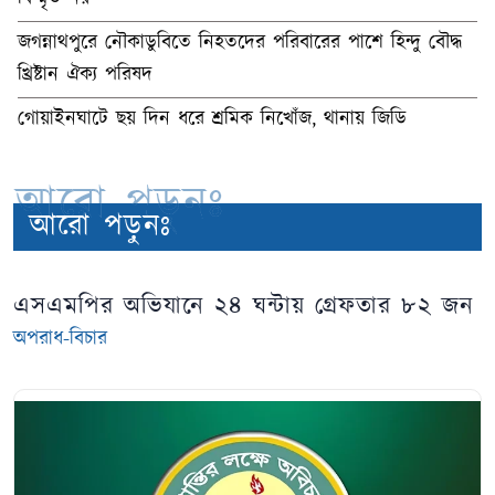
জগন্নাথপুরে নৌকাডুবিতে নিহতদের পরিবারের পাশে হিন্দু বৌদ্ধ
খ্রিষ্টান ঐক্য পরিষদ
গোয়াইনঘাটে ছয় দিন ধরে শ্রমিক নিখোঁজ, থানায় জিডি
আরো পড়ুনঃ
আরো পড়ুনঃ
এসএমপির অভিযানে ২৪ ঘন্টায় গ্রেফতার ৮২ জন
অপরাধ-বিচার