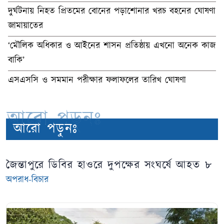
দুর্ঘটনায় নিহত প্রিতমের বোনের পড়াশোনার খরচ বহনের ঘোষণা
জামায়াতের
‘মৌলিক অধিকার ও আইনের শাসন প্রতিষ্ঠায় এখনো অনেক কাজ
বাকি’
এসএসসি ও সমমান পরীক্ষার ফলাফলের তারিখ ঘোষণা
আরো পড়ুনঃ
আরো পড়ুনঃ
জৈন্তাপুরে ডিবির হাওরে দুপক্ষের সংঘর্ষে আহত ৮
অপরাধ-বিচার