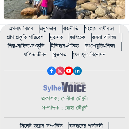
অপরাধ-বিচার
অনুসন্ধান
রাজনীতি
সংগ্রাম স্বাধীনতা
প্রাণ-প্রকৃতি পরিবেশ
মুক্তমত
ফ্যাক্টচেক
ব্যবসা-বাণিজ্য
শিল্প-সাহিত্য-সংস্কৃতি
ইতিহাস-ঐতিহ্য
তথ্যপ্রযুক্তি-শিক্ষা
যাপিত-জীবন
মুক্তমত
খেলাধুলা-বিনোদন
প্রকাশক:
সেলীনা চৌধুরী
সম্পাদক :
দ্বোহা চৌধুরী
সিলেট ভয়েস সম্পর্কিত
ব্যবহারের শর্তাবলী