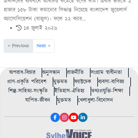
একদিনের ব্যবধানে আবারও কমেছে স্বর্ণের দাম। এবার ভরিতে ২
হাজার ১৫৮ টাকা কমানোর সিদ্ধান্ত নিয়েছে বাংলাদেশ জুয়েলার্স
অ্যাসোসিয়েশন (বাজুস)। ফলে ২২ ক্যার...
১৪ জুলাই ২০২৬
« Previous
Next »
অপরাধ-বিচার
অনুসন্ধান
রাজনীতি
সংগ্রাম স্বাধীনতা
প্রাণ-প্রকৃতি পরিবেশ
মুক্তমত
ফ্যাক্টচেক
ব্যবসা-বাণিজ্য
শিল্প-সাহিত্য-সংস্কৃতি
ইতিহাস-ঐতিহ্য
তথ্যপ্রযুক্তি-শিক্ষা
যাপিত-জীবন
মুক্তমত
খেলাধুলা-বিনোদন