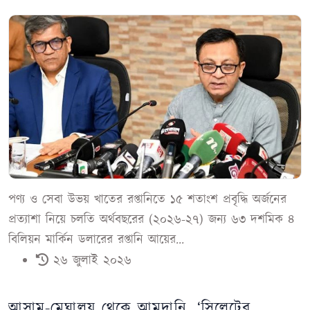
পণ্য ও সেবা উভয় খাতের রপ্তানিতে ১৫ শতাংশ প্রবৃদ্ধি অর্জনের
প্রত্যাশা নিয়ে চলতি অর্থবছরের (২০২৬-২৭) জন্য ৬৩ দশমিক ৪
বিলিয়ন মার্কিন ডলারের রপ্তানি আয়ের...
২৬ জুলাই ২০২৬
আসাম-মেঘালয় থেকে আমদানি, ‘সিলেটের