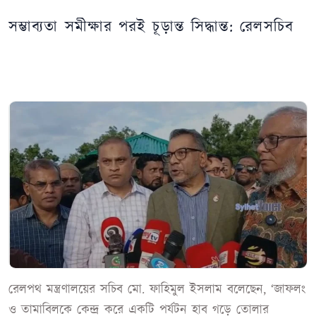
সম্ভাব্যতা সমীক্ষার পরই চূড়ান্ত সিদ্ধান্ত: রেলসচিব
রেলপথ মন্ত্রণালয়ের সচিব মো. ফাহিমুল ইসলাম বলেছেন, ‘জাফলং
ও তামাবিলকে কেন্দ্র করে একটি পর্যটন হাব গড়ে তোলার