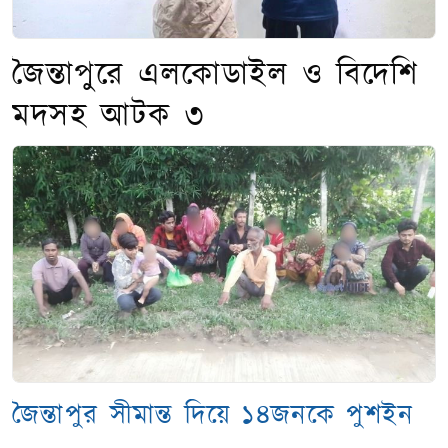
জৈন্তাপুরে এলকোডাইল ও বিদেশি
মদসহ আটক ৩
জৈন্তাপুর সীমান্ত দিয়ে ১৪জনকে পুশইন