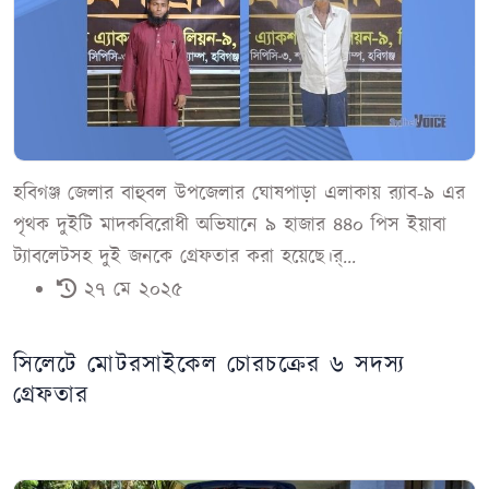
হবিগঞ্জ জেলার বাহুবল উপজেলার ঘোষপাড়া এলাকায় র‍্যাব-৯ এর
পৃথক দুইটি মাদকবিরোধী অভিযানে ৯ হাজার ৪৪০ পিস ইয়াবা
ট্যাবলেটসহ দুই জনকে গ্রেফতার করা হয়েছে।র‍্...
২৭ মে ২০২৫
সিলেটে মোটরসাইকেল চোরচক্রের ৬ সদস্য
গ্রেফতার