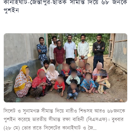
কানাইঘাট-জৈন্তাপুর-ছাতক সীমান্ত দিয়ে ৬৮ জনকে
পুশইন
সিলেট ও সুনামগঞ্জ সীমান্ত দিয়ে নারীও শিশুসহ আরও ৬৮জনকে
পুশইন করেছে ভারতীয় সীমান্ত রক্ষা বাহিনী (বিএসএফ)। বুধবার
(২৮ মে) ভোর রাতে সিলেটের কানাইঘাট ও জৈ...