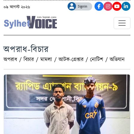
Signin
০৯ আগস্ট ২০২৬
অপরাধ-বিচার
অপরাধ
/
বিচার
/
মামলা
/
আটক-গ্রেপ্তার
/
নোটিশ
/
অভিযান