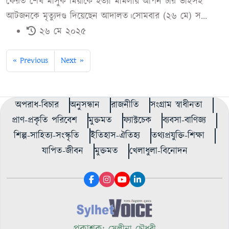
ফেরত শেখ মাসুক মিয়াকে হত্যা মামলায় আপন চার ভাইসহ
আটজনকে মৃত্যুদণ্ড দিয়েছেন আদালত।সোমবার (২৬ মে) স...
২৬ মে ২০২৫
« Previous
Next »
অপরাধ-বিচার
অনুসন্ধান
রাজনীতি
সংগ্রাম স্বাধীনতা
প্রাণ-প্রকৃতি পরিবেশ
মুক্তমত
ফ্যাক্টচেক
ব্যবসা-বাণিজ্য
শিল্প-সাহিত্য-সংস্কৃতি
ইতিহাস-ঐতিহ্য
তথ্যপ্রযুক্তি-শিক্ষা
যাপিত-জীবন
মুক্তমত
খেলাধুলা-বিনোদন