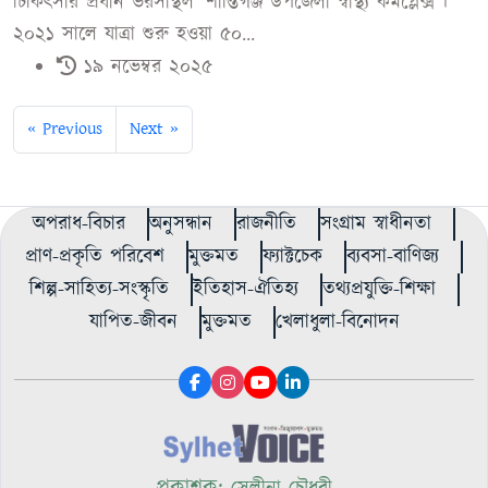
চিকিৎসার প্রধান ভরসাস্থল ‘শান্তিগঞ্জ উপজেলা স্বাস্থ্য কমপ্লেক্স’।
২০২১ সালে যাত্রা শুরু হওয়া ৫০...
১৯ নভেম্বর ২০২৫
« Previous
Next »
অপরাধ-বিচার
অনুসন্ধান
রাজনীতি
সংগ্রাম স্বাধীনতা
প্রাণ-প্রকৃতি পরিবেশ
মুক্তমত
ফ্যাক্টচেক
ব্যবসা-বাণিজ্য
শিল্প-সাহিত্য-সংস্কৃতি
ইতিহাস-ঐতিহ্য
তথ্যপ্রযুক্তি-শিক্ষা
যাপিত-জীবন
মুক্তমত
খেলাধুলা-বিনোদন