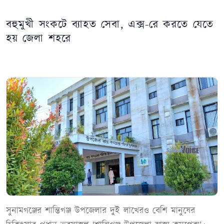
বহুমুখী সংকটে ব্যাহত সেবা, এক্স-রে করতে যেতে
হয় জেলা শহরে
সুনামগঞ্জের শান্তিগঞ্জ উপজেলার দুই লাখেরও বেশি মানুষের