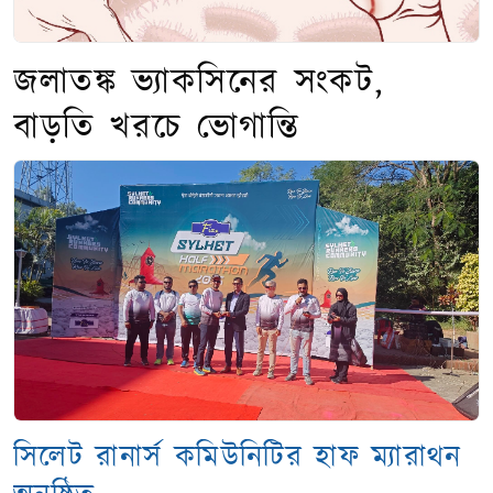
জলাতঙ্ক ভ্যাকসিনের সংকট,
বাড়তি খরচে ভোগান্তি
সিলেট রানার্স কমিউনিটির হাফ ম্যারাথন