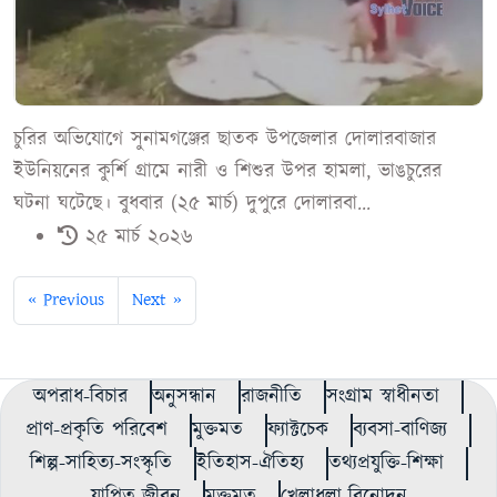
চুরির অভিযোগে সুনামগঞ্জের ছাতক উপজেলার দোলারবাজার
ইউনিয়নের কুর্শি গ্রামে নারী ও শিশুর উপর হামলা, ভাঙচুরের
ঘটনা ঘটেছে। বুধবার (২৫ মার্চ) দুপুরে দোলারবা...
২৫ মার্চ ২০২৬
« Previous
Next »
অপরাধ-বিচার
অনুসন্ধান
রাজনীতি
সংগ্রাম স্বাধীনতা
প্রাণ-প্রকৃতি পরিবেশ
মুক্তমত
ফ্যাক্টচেক
ব্যবসা-বাণিজ্য
শিল্প-সাহিত্য-সংস্কৃতি
ইতিহাস-ঐতিহ্য
তথ্যপ্রযুক্তি-শিক্ষা