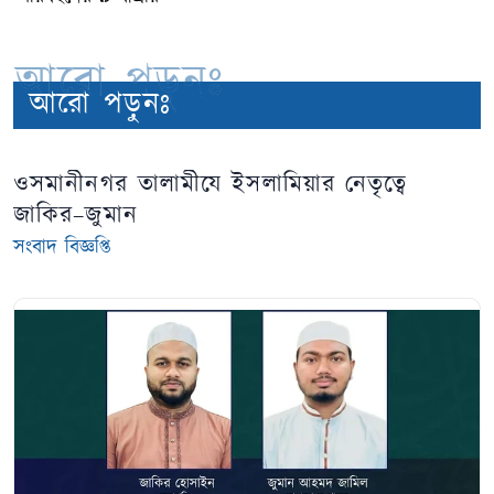
আরো পড়ুনঃ
আরো পড়ুনঃ
ওসমানীনগর তালামীযে ইসলামিয়ার নেতৃত্বে
জাকির–জুমান
সংবাদ বিজ্ঞপ্তি