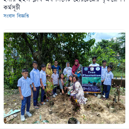
কর্মসূচী
সংবাদ বিজ্ঞপ্তি