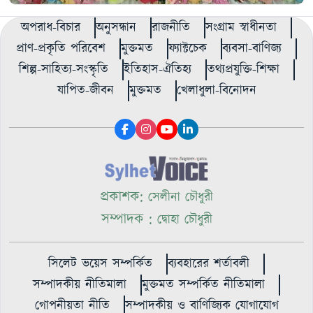
অপরাধ-বিচার
অনুসন্ধান
রাজনীতি
সংগ্রাম স্বাধীনতা
প্রাণ-প্রকৃতি পরিবেশ
মুক্তমত
ফ্যাক্টচেক
ব্যবসা-বাণিজ্য
শিল্প-সাহিত্য-সংস্কৃতি
ইতিহাস-ঐতিহ্য
তথ্যপ্রযুক্তি-শিক্ষা
যাপিত-জীবন
মুক্তমত
খেলাধুলা-বিনোদন
প্রকাশক:
সেলীনা চৌধুরী
সম্পাদক :
দ্বোহা চৌধুরী
সিলেট ভয়েস সম্পর্কিত
ব্যবহারের শর্তাবলী
সম্পাদকীয় নীতিমালা
মুক্তমত সম্পর্কিত নীতিমালা
গোপনীয়তা নীতি
সম্পাদকীয় ও বাণিজ্যিক যোগাযোগ