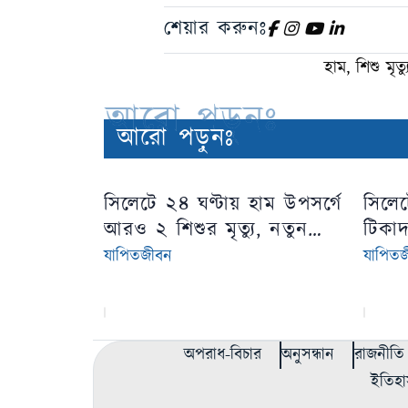
শেয়ার করুনঃ
হাম, শিশু মৃত
আরো পড়ুনঃ
আরো পড়ুনঃ
সিলেটে ২৪ ঘণ্টায় হাম উপসর্গে
সিলে
আরও ২ শিশুর মৃত্যু, নতুন
টিকা
শনাক্ত ২১
চলেছে
যাপিতজীবন
যাপিত
অপরাধ-বিচার
অনুসন্ধান
রাজনীতি
ইতিহা