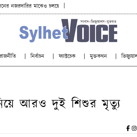
|
 নজরদারির মাঝেও চলছে জব্দ করা পাথর লুট
কিশোরীকে যৌন
রাজনীতি
নির্বাচন
ফ্যাক্টচেক
মুক্তকথন
ভিজ্যু
িয়ে আরও দুই শিশুর মৃত্যু