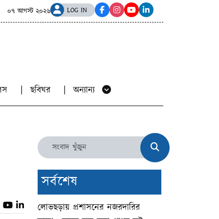
 হয়রানির অভিযোগ, বানিয়াচংয়ে এনসিপি নেতাসহ দুইজনের বিরুদ্ধে
LOG IN
০৭ আগস্ট ২০২৬
য়ালস
ছবিঘর
অন্যান্য
সর্বশেষ
লোভছড়ায় প্রশাসনের নজরদারির