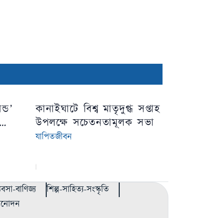
ন্ড’
কানাইঘাটে বিশ্ব মাতৃদুগ্ধ সপ্তাহ
উপলক্ষে সচেতনতামূলক সভা
যাপিতজীবন
্যবসা-বাণিজ্য
শিল্প-সাহিত্য-সংস্কৃতি
বিনোদন