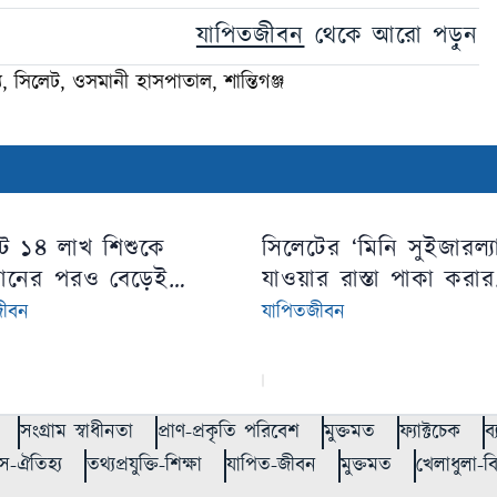
যাপিতজীবন
থেকে আরো পড়ুন
্যু, সিলেট, ওসমানী হাসপাতাল, শান্তিগঞ্জ
টে ১৪ লাখ শিশুকে
সিলেটের ‘মিনি সুইজারল্যা
দানের পরও বেড়েই
যাওয়ার রাস্তা পাকা করার
 হামের সংক্রমণ ও মৃত্যু
উদ্যোগ জেলা প্রশাসকের
জীবন
যাপিতজীবন
সংগ্রাম স্বাধীনতা
প্রাণ-প্রকৃতি পরিবেশ
মুক্তমত
ফ্যাক্টচেক
ব
স-ঐতিহ্য
তথ্যপ্রযুক্তি-শিক্ষা
যাপিত-জীবন
মুক্তমত
খেলাধুলা-