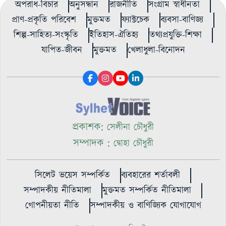
অপরাধ-বিচার
অনুসন্ধান
রাজনীতি
সংগ্রাম স্বাধীনতা
প্রাণ-প্রকৃতি পরিবেশ
মুক্তমত
ফ্যাক্টচেক
ব্যবসা-বাণিজ্য
শিল্প-সাহিত্য-সংস্কৃতি
ইতিহাস-ঐতিহ্য
তথ্যপ্রযুক্তি-শিক্ষা
যাপিত-জীবন
মুক্তমত
খেলাধুলা-বিনোদন
প্রকাশক:
সেলীনা চৌধুরী
সম্পাদক :
দ্বোহা চৌধুরী
সিলেট ভয়েস সম্পর্কিত
ব্যবহারের শর্তাবলী
সম্পাদকীয় নীতিমালা
মুক্তমত সম্পর্কিত নীতিমালা
গোপনীয়তা নীতি
সম্পাদকীয় ও বাণিজ্যিক যোগাযোগ