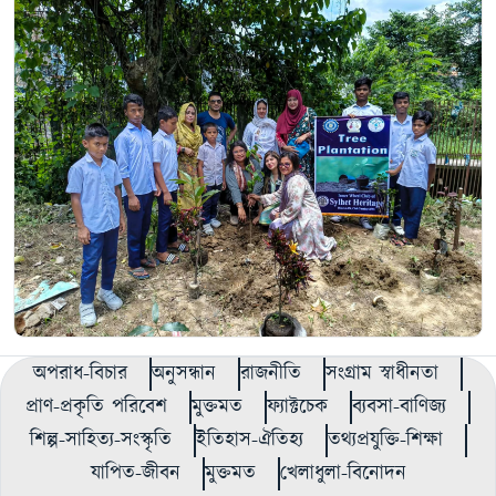
অপরাধ-বিচার
অনুসন্ধান
রাজনীতি
সংগ্রাম স্বাধীনতা
প্রাণ-প্রকৃতি পরিবেশ
মুক্তমত
ফ্যাক্টচেক
ব্যবসা-বাণিজ্য
শিল্প-সাহিত্য-সংস্কৃতি
ইতিহাস-ঐতিহ্য
তথ্যপ্রযুক্তি-শিক্ষা
যাপিত-জীবন
মুক্তমত
খেলাধুলা-বিনোদন