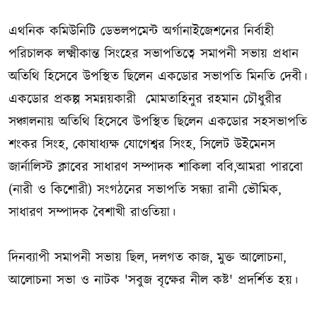
এথনিক কমিউনিটি ডেভলপমেন্ট অর্গানাইজেশনের নির্বাহী
পরিচালক লক্ষ্মীকান্ত সিংহের সভাপতিত্বে সমাপনী সভায় প্রধান
অতিথি হিসেবে উপস্থিত ছিলেন একডোর সভাপতি মিনতি দেবী।
একডোর প্রকল্প সমন্নয়কারী মোমতাহিনুর রহমান চৌধুরীর
সঞ্চালনায় অতিথি হিসেবে উপস্থিত ছিলেন একডোর সহসভাপতি
শংকর সিংহ, কোষাধ্যক্ষ যোগেশ্বর সিংহ, সিলেট উইমেনস
জার্নালিস্ট ক্লাবের সাধারণ সম্পাদক শাকিলা ববি,আমরা পারবো
(নারী ও কিশোরী) সংগঠনের সভাপতি সন্ধ্যা রানী ভৌমিক,
সাধারণ সম্পাদক বৈশাখী রাওতিয়া।
দিনব্যাপী সমাপনী সভায় ছিল, দলগত কাজ, মুক্ত আলোচনা,
আলোচনা সভা ও নাটক 'সবুজ বৃক্ষের নীল কষ্ট' প্রদর্শিত হয়।