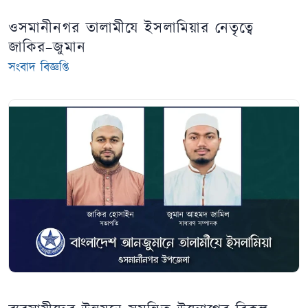
ওসমানীনগর তালামীযে ইসলামিয়ার নেতৃত্বে
জাকির–জুমান
সংবাদ বিজ্ঞপ্তি