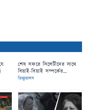
যে
শেষ সফরে সিলেটীদের সাথে
ি
বিয়াই-বিয়াই সম্পর্কের
স্মৃতিচারণ করেন খালেদা জিয়া
ভিজ্যুয়ালস
[ভিডিও]