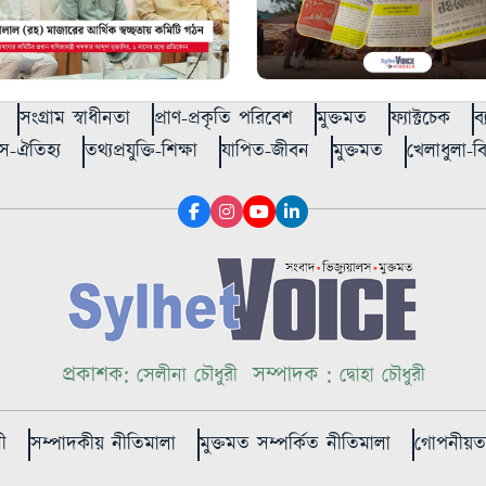
সংগ্রাম স্বাধীনতা
প্রাণ-প্রকৃতি পরিবেশ
মুক্তমত
ফ্যাক্টচেক
ব
স-ঐতিহ্য
তথ্যপ্রযুক্তি-শিক্ষা
যাপিত-জীবন
মুক্তমত
খেলাধুলা-
প্রকাশক:
সম্পাদক :
সেলীনা চৌধুরী
দ্বোহা চৌধুরী
ী
সম্পাদকীয় নীতিমালা
মুক্তমত সম্পর্কিত নীতিমালা
গোপনীয়তা