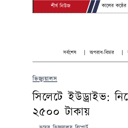
সিলেটে কালের কন্ঠের সাং
শীর্ষ নিউজ
সর্বশেষ
অপরাধ-বিচার
ভিজ্যুয়ালস
সিলেটে ইউড্রাইভ: নিজ
২৫০০ টাকায়
ভয়েস ভিজ্যুয়ালস রিপোর্ট