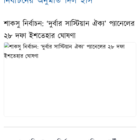
নির্বাচনের অনুমতি দিল ইসি
শাকসু নির্বাচন: ‘দুর্বার সাস্টিয়ান ঐক্য’ প্যানেলের
২৮ দফা ইশতেহার ঘোষণা