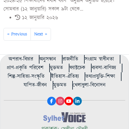
২০২৪-২৫ শিক্ষার্থীদের নবীন বরণ অনুষ্ঠান অনুষ্ঠিত হয়েছে।
সোমবার (১২ জানুয়ারি) সকাল ৯টা থেকে...
১২ জানুয়ারি ২০২৬
« Previous
Next »
অপরাধ-বিচার
অনুসন্ধান
রাজনীতি
সংগ্রাম স্বাধীনতা
প্রাণ-প্রকৃতি পরিবেশ
মুক্তমত
ফ্যাক্টচেক
ব্যবসা-বাণিজ্য
শিল্প-সাহিত্য-সংস্কৃতি
ইতিহাস-ঐতিহ্য
তথ্যপ্রযুক্তি-শিক্ষা
যাপিত-জীবন
মুক্তমত
খেলাধুলা-বিনোদন