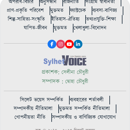
অপরাধ-বিচার
অনুসন্ধান
রাজনীতি
সংগ্রাম স্বাধীনতা
প্রাণ-প্রকৃতি পরিবেশ
মুক্তমত
ফ্যাক্টচেক
ব্যবসা-বাণিজ্য
শিল্প-সাহিত্য-সংস্কৃতি
ইতিহাস-ঐতিহ্য
তথ্যপ্রযুক্তি-শিক্ষা
যাপিত-জীবন
মুক্তমত
খেলাধুলা-বিনোদন
প্রকাশক:
সেলীনা চৌধুরী
সম্পাদক :
দ্বোহা চৌধুরী
সিলেট ভয়েস সম্পর্কিত
ব্যবহারের শর্তাবলী
সম্পাদকীয় নীতিমালা
মুক্তমত সম্পর্কিত নীতিমালা
গোপনীয়তা নীতি
সম্পাদকীয় ও বাণিজ্যিক যোগাযোগ