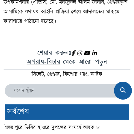
উপকমিশনার (এডিসি) মো. মনজুরুল আলম জানান, গ্রেপ্তারকৃত
আসামিকে যথাযথ আইনি প্রক্রিয়া শেষে আদালতের মাধ্যমে
কারাগারে পাঠানো হয়েছে।
শেয়ার করুনঃ
অপরাধ-বিচার
থেকে আরো পড়ুন
সিলেট, গ্রেপ্তার, কিশোর গ্যাং, আটক
সর্বশেষ
জৈন্তাপুরে ডিবির হাওরে দুপক্ষের সংঘর্ষে আহত ৮