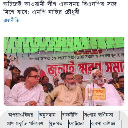
অচিরেই আওয়ামী লীগ একসময় বিএনপির সঙ্গে
মিশে যাবে: এমপি নাছির চৌধুরী
রাজনীতি
অপরাধ-বিচার
অনুসন্ধান
রাজনীতি
সংগ্রাম স্বাধীনতা
প্রাণ-প্রকৃতি পরিবেশ
মুক্তমত
ফ্যাক্টচেক
ব্যবসা-বাণিজ্য