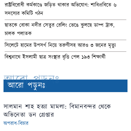
রাষ্ট্রবিরোধী কর্মকাণ্ডে জড়িত থাকার অভিযোগ: শাবিপ্রবিতে ৬
সদস্যের কমিটি গঠন
ছাতকে বোকা নদীর সেতুর রেলিং ভেঙে ঝুলছে ডাম্প ট্রাক,
চালক পলাতক
সিলেটে হামের উপসর্গ নিয়ে তরুণীসহ আরও ৩ জনের মৃত্যু
বিশ্বনাথে ইসলামী ছাত্র সংস্থার বৃত্তি পেল ১৯৩ শিক্ষার্থী
আরো পড়ুনঃ
আরো পড়ুনঃ
সালমান শাহ হত্যা মামলা: বিমানবন্দর থেকে
অভিনেতা ডন গ্রেপ্তার
অপরাধ-বিচার