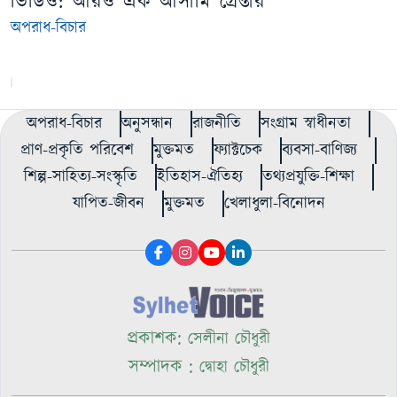
ভিডিও: আরও এক আসামি গ্রেপ্তার
অপরাধ-বিচার
অপরাধ-বিচার
অনুসন্ধান
রাজনীতি
সংগ্রাম স্বাধীনতা
প্রাণ-প্রকৃতি পরিবেশ
মুক্তমত
ফ্যাক্টচেক
ব্যবসা-বাণিজ্য
শিল্প-সাহিত্য-সংস্কৃতি
ইতিহাস-ঐতিহ্য
তথ্যপ্রযুক্তি-শিক্ষা
যাপিত-জীবন
মুক্তমত
খেলাধুলা-বিনোদন
প্রকাশক:
সেলীনা চৌধুরী
সম্পাদক :
দ্বোহা চৌধুরী