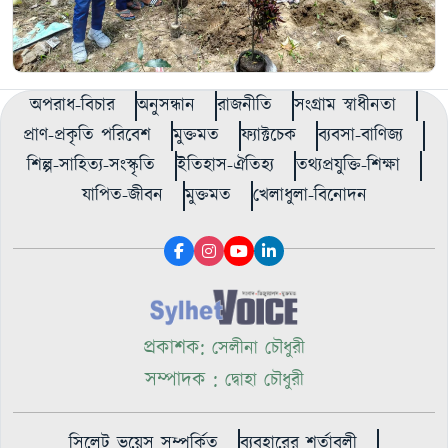
অপরাধ-বিচার
অনুসন্ধান
রাজনীতি
সংগ্রাম স্বাধীনতা
প্রাণ-প্রকৃতি পরিবেশ
মুক্তমত
ফ্যাক্টচেক
ব্যবসা-বাণিজ্য
শিল্প-সাহিত্য-সংস্কৃতি
ইতিহাস-ঐতিহ্য
তথ্যপ্রযুক্তি-শিক্ষা
যাপিত-জীবন
মুক্তমত
খেলাধুলা-বিনোদন
প্রকাশক:
সেলীনা চৌধুরী
সম্পাদক :
দ্বোহা চৌধুরী
সিলেট ভয়েস সম্পর্কিত
ব্যবহারের শর্তাবলী