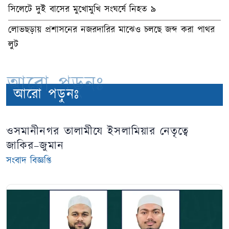
সিলেটে দুই বাসের মুখোমুখি সংঘর্ষে নিহত ৯
লোভছড়ায় প্রশাসনের নজরদারির মাঝেও চলছে জব্দ করা পাথর
লুট
আরো পড়ুনঃ
আরো পড়ুনঃ
ওসমানীনগর তালামীযে ইসলামিয়ার নেতৃত্বে
জাকির–জুমান
সংবাদ বিজ্ঞপ্তি