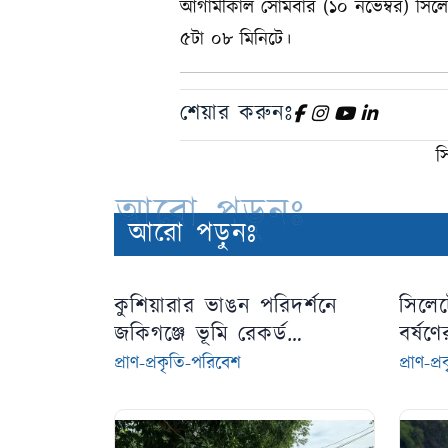
আগামীকাল সোমবার (১০ নভেম্বর) সিলেটে 
৫টা ০৮ মিনিটে।
শেয়ার করুনঃ
স
আরো পড়ুনঃ
আরো পড়ুনঃ
কুশিয়ারার ভাঙন পরিদর্শনে
সিলেটে
জকিগঞ্জে ভূমি রেকর্ড
বর্ষণ
অধিদপ্তরের মহাপরিচালক
প্রাণ-প্রকৃতি-পরিবেশ
প্রাণ-প