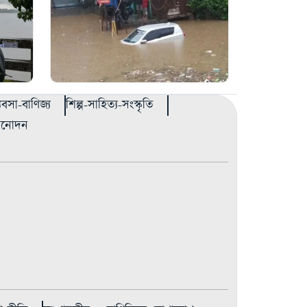
্যবসা-বাণিজ্য
শিল্প-সাহিত্য-সংস্কৃতি
বিনোদন