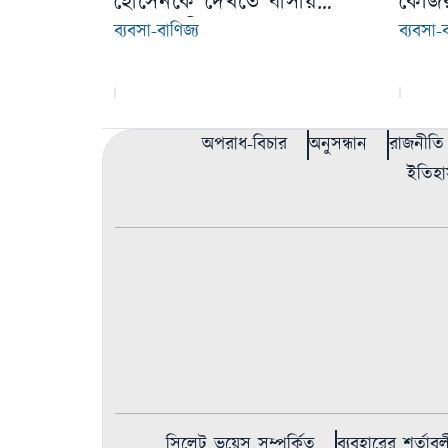
হোসেনকে দেখতে বাসায়
কেজির
বাণিজ্যমন্ত্রী
৫৯৮ 
ব্যবসা-বাণিজ্য
ব্যবসা-ব
অপরাধ-বিচার
অনুসন্ধান
রাজনীতি
ইতিহা
সিলেট ভয়েস সম্পর্কিত
ব্যবহারের শর্তাবল