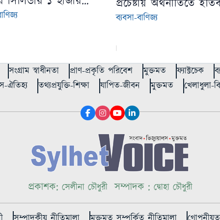
 সিলিন্ডার ১ হাজার
প্রচেষ্টায় অর্থনীতিতে ইত
টাকা
াণিজ্য
পরিবর্তন সম্ভব
ব্যবসা-বাণিজ্য
সংগ্রাম স্বাধীনতা
প্রাণ-প্রকৃতি পরিবেশ
মুক্তমত
ফ্যাক্টচেক
ব
স-ঐতিহ্য
তথ্যপ্রযুক্তি-শিক্ষা
যাপিত-জীবন
মুক্তমত
খেলাধুলা-
প্রকাশক:
সম্পাদক :
সেলীনা চৌধুরী
দ্বোহা চৌধুরী
ী
সম্পাদকীয় নীতিমালা
মুক্তমত সম্পর্কিত নীতিমালা
গোপনীয়তা