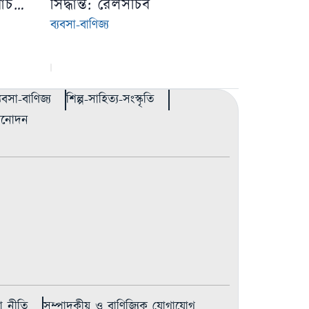
িবাচক
সিদ্ধান্ত: রেলসচিব
ব্যবসা-বাণিজ্য
্যবসা-বাণিজ্য
শিল্প-সাহিত্য-সংস্কৃতি
বিনোদন
 নীতি
সম্পাদকীয় ও বাণিজ্যিক যোগাযোগ