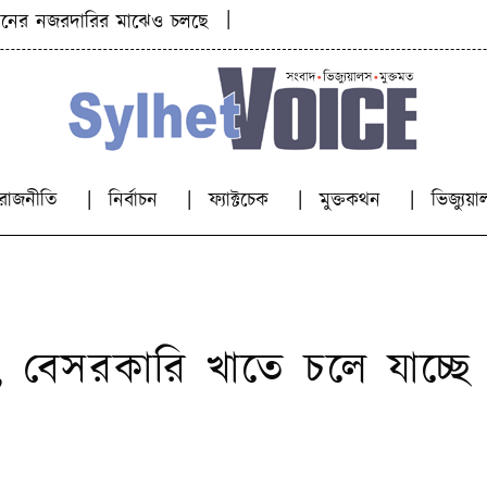
|
নজরদারির মাঝেও চলছে জব্দ করা পাথর লুট
কিশোরীকে যৌন 
রাজনীতি
নির্বাচন
ফ্যাক্টচেক
মুক্তকথন
ভিজ্যু
বেসরকারি খাতে চলে যাচ্ছে