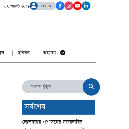
হয়রানির অভিযোগ, বানিয়াচংয়ে এনসিপি নেতাসহ দুইজনের বিরুদ্ধে 
LOG IN
০৭ আগস্ট ২০২৬
য়ালস
ছবিঘর
অন্যান্য
সর্বশেষ
লোভছড়ায় প্রশাসনের নজরদারির