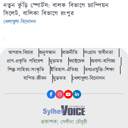
নতুন কুঁড়ি স্পোর্টস: বালক বিভাগে চ্যাম্পিয়ন
সিলেট, বালিকা বিভাগে রংপুর
খেলাধুলা-বিনোদন
অপরাধ-বিচার
অনুসন্ধান
রাজনীতি
সংগ্রাম স্বাধীনতা
প্রাণ-প্রকৃতি পরিবেশ
মুক্তমত
ফ্যাক্টচেক
ব্যবসা-বাণিজ্য
শিল্প-সাহিত্য-সংস্কৃতি
ইতিহাস-ঐতিহ্য
তথ্যপ্রযুক্তি-শিক্ষা
যাপিত-জীবন
মুক্তমত
খেলাধুলা-বিনোদন
প্রকাশক:
সেলীনা চৌধুরী