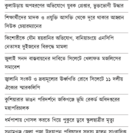
কুলাউড়ায় অপহরণের অভিযোগে যুবক গ্রেপ্তার, ভুক্তভোগী উদ্ধার
শিক্ষার্থীদের মাদক ও প্রযুক্তি আসক্তি থেকে দূরে থাকার আহ্বান
সিউক চেয়ারম্যানের
কিশোরীকে যৌন হয়রানির অভিযোগ, বানিয়াচংয়ে এনসিপি
নেতাসহ দুইজনের বিরুদ্ধে মামলা
জুলাই সনদ বাস্তবায়নের দাবিতে সিলেটে খেলাফত মজলিসের
সমাবেশ
জ্বালানি সংকট ও দ্রব্যমূল্যের ঊর্ধ্বগতি রোধে সিলেটে ১১ দলীয়
ঐক্যের স্মারকলিপি
কুশিয়ারার ভাঙন পরিদর্শনে জকিগঞ্জে ভূমি রেকর্ড অধিদপ্তরের
মহাপরিচালক
ধর্মপাশায় গোসল করতে গিয়ে পুকুরে ডুবে স্কুলছাত্রীর মৃত্যু
সুনামগঞ্জ জেলা পূজা উদযাপন পরিষদের সদস্য হলেন সাংবাদিক