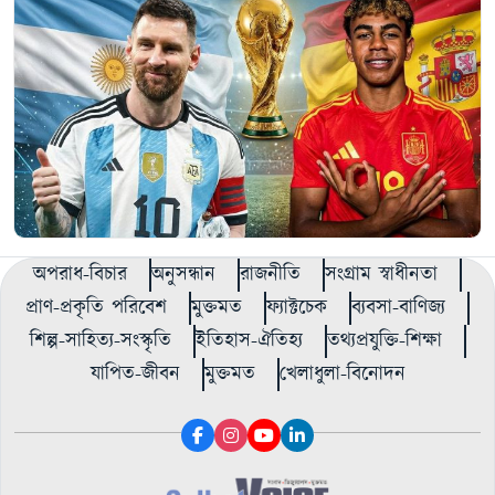
অপরাধ-বিচার
অনুসন্ধান
রাজনীতি
সংগ্রাম স্বাধীনতা
প্রাণ-প্রকৃতি পরিবেশ
মুক্তমত
ফ্যাক্টচেক
ব্যবসা-বাণিজ্য
শিল্প-সাহিত্য-সংস্কৃতি
ইতিহাস-ঐতিহ্য
তথ্যপ্রযুক্তি-শিক্ষা
যাপিত-জীবন
মুক্তমত
খেলাধুলা-বিনোদন