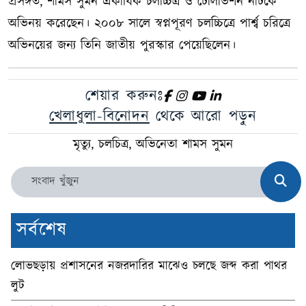
প্রসঙ্গত, শামস সুমন একাধিক চলচ্চিত্র ও টেলিভিশন নাটকে
অভিনয় করেছেন। ২০০৮ সালে স্বপ্নপূরণ চলচ্চিত্রে পার্শ্ব চরিত্রে
অভিনয়ের জন্য তিনি জাতীয় পুরস্কার পেয়েছিলেন।
শেয়ার করুনঃ
খেলাধুলা-বিনোদন
থেকে আরো পড়ুন
মৃত্যু, চলচিত্র, অভিনেতা শামস সুমন
সর্বশেষ
লোভছড়ায় প্রশাসনের নজরদারির মাঝেও চলছে জব্দ করা পাথর
লুট