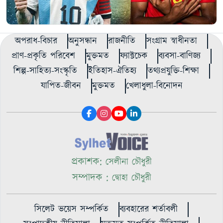
অপরাধ-বিচার
অনুসন্ধান
রাজনীতি
সংগ্রাম স্বাধীনতা
প্রাণ-প্রকৃতি পরিবেশ
মুক্তমত
ফ্যাক্টচেক
ব্যবসা-বাণিজ্য
শিল্প-সাহিত্য-সংস্কৃতি
ইতিহাস-ঐতিহ্য
তথ্যপ্রযুক্তি-শিক্ষা
যাপিত-জীবন
মুক্তমত
খেলাধুলা-বিনোদন
প্রকাশক:
সেলীনা চৌধুরী
সম্পাদক :
দ্বোহা চৌধুরী
সিলেট ভয়েস সম্পর্কিত
ব্যবহারের শর্তাবলী