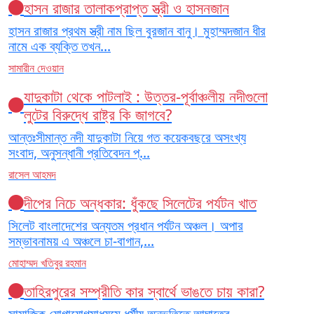
হাসন রাজার তালাকপ্রাপ্ত স্ত্রী ও হাসনজান
হাসন রাজার প্রথম স্ত্রী নাম ছিল বুরজান বানু। মুহাম্মদজান ধীর
নামে এক ব্যক্তি তখন...
সামারীন দেওয়ান
যাদুকাটা থেকে পাটলাই : উত্তর-পূর্বাঞ্চলীয় নদীগুলো
লুটের বিরুদ্ধে রাষ্ট্র কি জাগবে?
আন্তঃসীমান্ত নদী যাদুকাটা নিয়ে গত কয়েকবছরে অসংখ্য
সংবাদ, অনুসন্ধানী প্রতিবেদন প্...
রাসেল আহমদ
দীপের নিচে অন্ধকার: ধুঁকছে সিলেটের পর্যটন খাত
সিলেট বাংলাদেশের অন্যতম প্রধান পর্যটন অঞ্চল। অপার
সম্ভাবনাময় এ অঞ্চলে চা-বাগান,...
মোহাম্মদ খতিবুর রহমান
তাহিরপুরের সম্প্রীতি কার স্বার্থে ভাঙতে চায় কারা?
সামাজিক যোগাযোগমাধ্যমে ধর্মীয় অনুভূতিতে আঘাতের