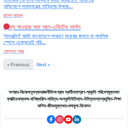
অভিযোগে সুনামগঞ্জের তাহিরপুর উপজে...
রাসেল আহমদ
দ্য পাওয়ার অফ আন-এডিটেড ভার্সন
‘সাবঅল্টার্ন’ শব্দটা বাংলাদেশে সাধারণ মানুষের জগতে বা পাবলিক
স্পেসে একেবারেই পরি...
মোস্তফা সবুজ
« Previous
Next »
অপরাধ-বিচার
অনুসন্ধান
রাজনীতি
সংগ্রাম স্বাধীনতা
প্রাণ-প্রকৃতি পরিবেশ
মুক্তমত
ফ্যাক্টচেক
ব্যবসা-বাণিজ্য
শিল্প-সাহিত্য-সংস্কৃতি
ইতিহাস-ঐতিহ্য
তথ্যপ্রযুক্তি-শিক্ষা
যাপিত-জীবন
মুক্তমত
খেলাধুলা-বিনোদন