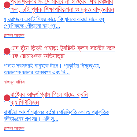
প্রতিশ্রুতির মলমে সারবে না হাওরের শিক্ষাবঞ্চনার
ক্ষত, চাই পৃথক শিক্ষাপরিকল্পনা ও দ্রুত বাস্তবায়ন
হাওরাঞ্চলে একটি শিশুর কাছে বিদ্যালয়ে যাওয়া মানে শুধু
শ্রেণিকক্ষে পৌঁছানো নয়; প্র...
রাসেল আহমদ
মেঘ ছুঁয়ে তিন্দুই পাহাড়: ট্যুরিস্ট ক্লাব সাস্টের সঙ্গে
এক রোমাঞ্চকর অভিযাত্রা
পাহাড় সবসময়ই মানুষকে টানে। প্রকৃতির নিস্তব্ধতা,
অজানাকে জানার আকাঙ্ক্ষা এবং নি...
নাজমুস সাকিব
রাষ্ট্রের আদর্শ গ্রাম গিলে খাচ্ছে ক্রনি
ক্যাপিটালিজম
ঘাগটিয়া আদর্শ গ্রামের বর্তমান পরিস্থিতি কোনও প্রাকৃতিক
নদীভাঙনের গল্প নয়। এটি মূ...
রাসেল আহমদ