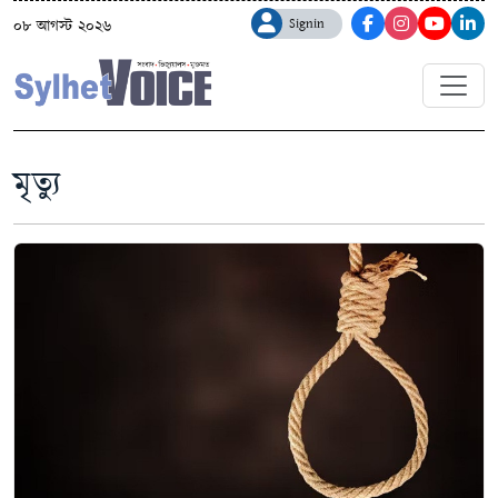
Signin
০৮ আগস্ট ২০২৬
মৃত‍্যু