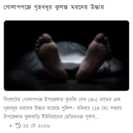
গোলাপগঞ্জে গৃহবধূর ঝুলন্ত মরদেহ উদ্ধার
সিলেটের গোলাপগঞ্জ উপজেলায় ঝুমকি দেব (৩০) নামের এক
গৃহবধূর মরদেহ উদ্ধার করেছে পুলিশ। রবিবার (২৪ মে) সন্ধ্যায়
উপজেলার ফুলবাড়ি ইউনিয়নের হেতিমগঞ্জ পূর্বপা...
২৫ মে ২০২৬