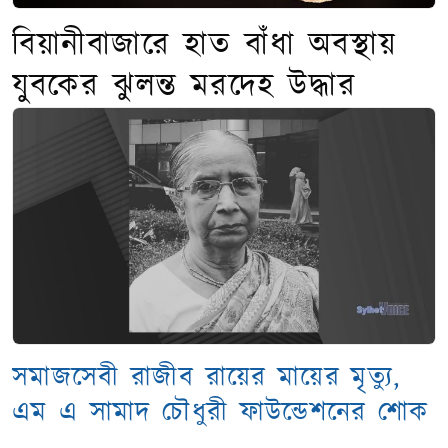
বিয়ানীবাজারে হাত বাঁধা অবস্থায়
যুবকের ঝুলন্ত মরদেহ উদ্ধার
সমাজসেবী রাজীব রায়ের মায়ের মৃত্যু,
এম এ সামাদ চৌধুরী ফাউন্ডেশনের শোক