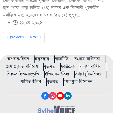
মৌলভীবাজার শহরের মুসলিম কোয়ার্টার এলাকায় একটি বাসার
ছাদ থেকে পড়ে হালিমা (১৪) নামের এক কিশোরী গৃহকর্মীর
মর্মান্তিক মৃত্যু হয়েছে। শুক্রবার (২২ মে) দুপুর...
২২ মে ২০২৬
« Previous
Next »
অপরাধ-বিচার
অনুসন্ধান
রাজনীতি
সংগ্রাম স্বাধীনতা
প্রাণ-প্রকৃতি পরিবেশ
মুক্তমত
ফ্যাক্টচেক
ব্যবসা-বাণিজ্য
শিল্প-সাহিত্য-সংস্কৃতি
ইতিহাস-ঐতিহ্য
তথ্যপ্রযুক্তি-শিক্ষা
যাপিত-জীবন
মুক্তমত
খেলাধুলা-বিনোদন